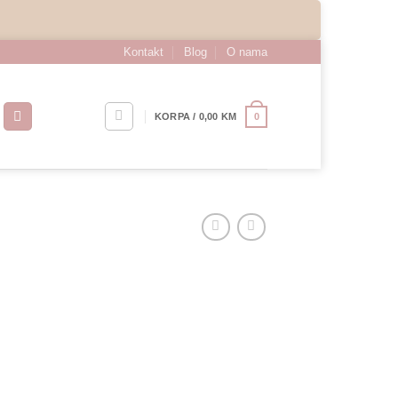
Kontakt
Blog
O nama
0
KORPA /
0,00
KM