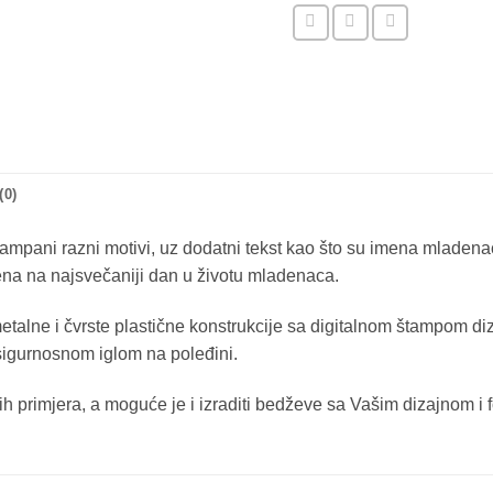
(0)
mpani razni motivi, uz dodatni tekst kao što su imena mladenaca
na na najsvečaniji dan u životu mladenaca.
etalne i čvrste plastične konstrukcije sa digitalnom štampom diz
te sigurnosnom iglom na poleđini.
h primjera, a moguće je i izraditi bedževe sa Vašim dizajnom i f