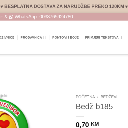
♥ BESPLATNA DOSTAVA ZA NARUDŽBE PREKO 120KM ♥
er &
WhatsApp:
0038765924780
OZIVNICE
PRODAVNICA
FONTOVI I BOJE
PRIMJERI TEKSTOVA
POČETNA
/
BEDŽEVI
Bedž b185
0,70
KM