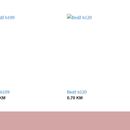
 b109
Bedž b120
KM
0,70
KM