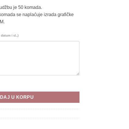
rudžbu je 50 komada.
komada se naplaćuje izrada grafičke
KM.
datum i sl..)
DAJ U KORPU