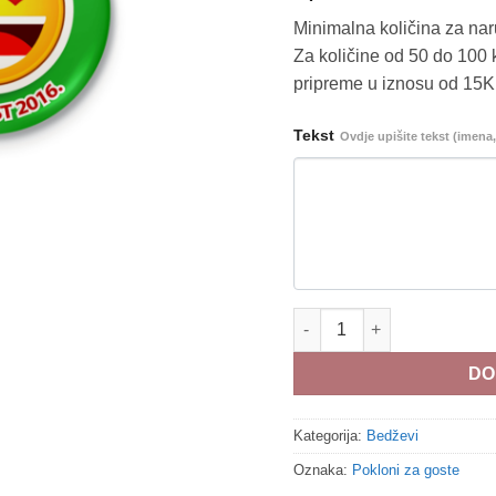
Minimalna količina za na
Za količine od 50 do 100 
pripreme u iznosu od 15
Tekst
Ovdje upišite tekst (imena, 
Bedž b185 količina
DO
Kategorija:
Bedževi
Oznaka:
Pokloni za goste