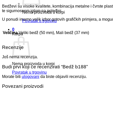
Bedževi su visoke kvalitete, kombinacija metalne i čvrste plasti
te sigurnosnom iglom na poleđini.
Nema proizvoda u korpi
U ponudi imamo velik izbor gotovih grafičkih primjera, a moguć
Povratak u trgovinu
0
Veličina
Veliki bedž (50 mm), Mali bedž (37 mm)
Korpa
Recenzije
Još nema recenzija.
Nema proizvoda u korpi
Budi prvi koji će recenzirati “Bedž b188”
Povratak u trgovinu
Morate biti
ulogovani
da biste objavili recenziju.
Povezani proizvodi