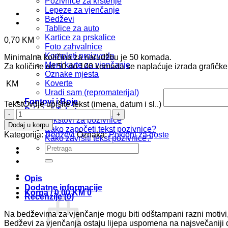
Pozivnice za krštenje
Lepeze za vjenčanje
Bedževi
Tablice za auto
Kartice za prskalice
0,70
KM
Foto zahvalnice
Kompleti proizvoda
Minimalna količina za narudžbu je 50 komada.
Meni karte za vjenčanje
Za količine od 50 do 100 komada se naplaćuje izrada grafičk
Oznake mjesta
Koverte
KM
Uradi sam (repromaterijal)
Fontovi i Boje
Tekst
Ovdje upišite tekst (imena, datum i sl..)
Primjeri Tekstova
Bedž
Tekstovi za pozivnice
b188
Dodaj u korpu
Kako započeti tekst pozivnice?
količina
Kategorija:
Bedževi
Oznaka:
Pokloni za goste
Kako završiti tekst pozivnice?
Pretraži:
Opis
Dodatne informacije
Korpa /
0,00
KM
0
Recenzije (0)
Na bedževima za vjenčanje mogu biti odštampani razni motivi, 
Bedževi za vjenčanja ostaju lijepa uspomena na najsvečaniji