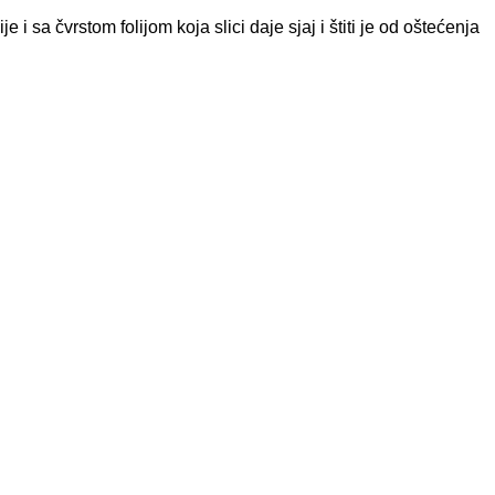
 sa čvrstom folijom koja slici daje sjaj i štiti je od oštećenja
T