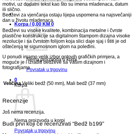
motivi, uz dodatni tekst kao što su imena mladenaca, datum
ili slično.
Bedževi za vjenčanja ostaju lijepa uspomena na najsvečaniji
dan u životu mladenaca.
Korpa /
0,00
KM
0
Bedževi su visoke kvalitete, kombinacija metalne i čvrste
plastične konstrukcije sa digitalnom štampom dizajna visoke
rezolucije i sa čvrstom folijom koja slici daje sjaj i štiti je od
oštećenja te sigurnosnom iglom na poleđini.
U ponudi imamo velik izbor gotovih grafičkih primjera, a
Nema proizvoda u korpi
moguće je i izraditi bedževe sa Vašim dizajnom i
fotografijama.
Povratak u trgovinu
0
Veličina
Veliki bedž (50 mm), Mali bedž (37 mm)
Korpa
Recenzije
Još nema recenzija.
Nema proizvoda u korpi
Budi prvi koji će recenzirati “Bedž b199”
Povratak u trgovinu