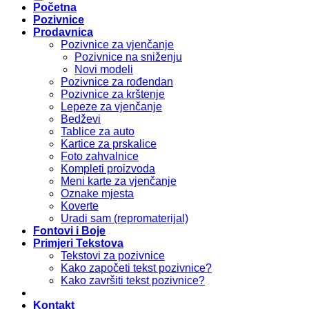
Početna
Pozivnice
Prodavnica
Pozivnice za vjenčanje
Pozivnice na sniženju
Novi modeli
Pozivnice za rođendan
Pozivnice za krštenje
Lepeze za vjenčanje
Bedževi
Tablice za auto
Kartice za prskalice
Foto zahvalnice
Kompleti proizvoda
Meni karte za vjenčanje
Oznake mjesta
Koverte
Uradi sam (repromaterijal)
Fontovi i Boje
Primjeri Tekstova
Tekstovi za pozivnice
Kako započeti tekst pozivnice?
Kako završiti tekst pozivnice?
Kontakt