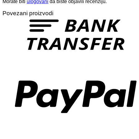
Morate biti
ulogovani
da biste objavili recenziju.
T
Povezani proizvodi
P