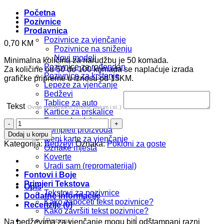
Početna
Pozivnice
Prodavnica
Pozivnice za vjenčanje
0,70
KM
Pozivnice na sniženju
Novi modeli
Minimalna količina za narudžbu je 50 komada.
Pozivnice za rođendan
Za količine od 50 do 100 komada se naplaćuje izrada
Pozivnice za krštenje
grafičke pripreme u iznosu od 15KM.
Lepeze za vjenčanje
Bedževi
Tablice za auto
Tekst
Ovdje upišite tekst (imena, datum i sl..)
Kartice za prskalice
Foto zahvalnice
Bedž
Kompleti proizvoda
b199
Dodaj u korpu
Meni karte za vjenčanje
količina
Kategorija:
Bedževi
Oznaka:
Pokloni za goste
Oznake mjesta
Koverte
Uradi sam (repromaterijal)
Fontovi i Boje
Primjeri Tekstova
Opis
Tekstovi za pozivnice
Dodatne informacije
Kako započeti tekst pozivnice?
Recenzije (0)
Kako završiti tekst pozivnice?
Pretraži:
Na bedževima za vjenčanje mogu biti odštampani razni