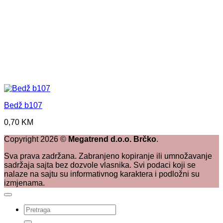
Bedž b107
0,70
KM
Copyright
2026
©
Megatrend d.o.o. Brčko
.
Sva prava zadržana. Zabranjeno kopiranje ili umnožavanje
sadržaja sajta bez dozvole vlasnika. Svi podaci koji se
nalaze na sajtu su informativnog karaktera i podložni su
izmjenama.
Pretraži: