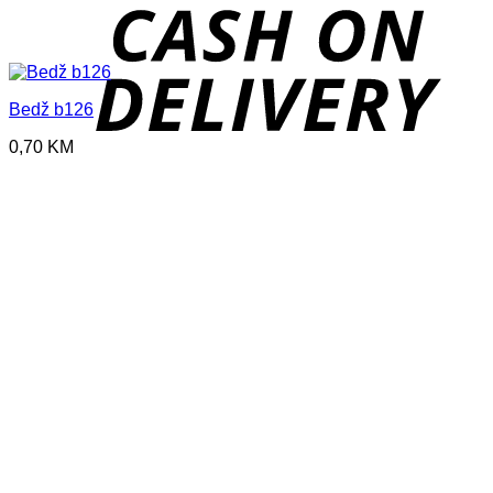
D
Bedž b126
0,70
KM