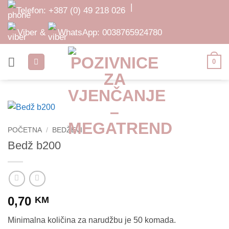
Skip
|
Telefon:
+387 (0) 49 218 026
to
content
Viber &
WhatsApp:
0038765924780
0
POČETNA
/
BEDŽEVI
Bedž b200
0,70
KM
Minimalna količina za narudžbu je 50 komada.