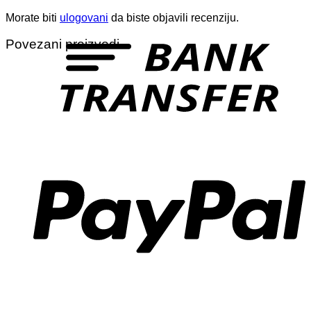
Morate biti
ulogovani
da biste objavili recenziju.
T
Povezani proizvodi
P