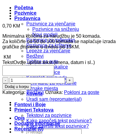
Početna
Pozivnice
Prodavnica
Pozivnice za vjenčanje
0,70
KM
Pozivnice na sniženju
Novi modeli
Minimalna količina za narudžbu je 50 komada.
Pozivnice za rođendan
Za količine od 50 do 100 komada se naplaćuje izrada
Pozivnice za krštenje
grafičke pripreme u iznosu od 15KM.
Lepeze za vjenčanje
Bedževi
KM
Tablice za auto
Tekst
Ovdje upišite tekst (imena, datum i sl..)
Kartice za prskalice
Foto zahvalnice
Kompleti proizvoda
Bedž
Meni karte za vjenčanje
b202
Dodaj u korpu
Oznake mjesta
količina
Kategorija:
Bedževi
Oznaka:
Pokloni za goste
Koverte
Uradi sam (repromaterijal)
Fontovi i Boje
Primjeri Tekstova
Tekstovi za pozivnice
Opis
Kako započeti tekst pozivnice?
Dodatne informacije
Kako završiti tekst pozivnice?
Recenzije (0)
Pretraži: