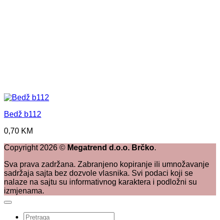
Bedž b112
0,70
KM
Copyright
2026
©
Megatrend d.o.o. Brčko
.
Sva prava zadržana. Zabranjeno kopiranje ili umnožavanje
sadržaja sajta bez dozvole vlasnika. Svi podaci koji se
nalaze na sajtu su informativnog karaktera i podložni su
izmjenama.
Pretraži: