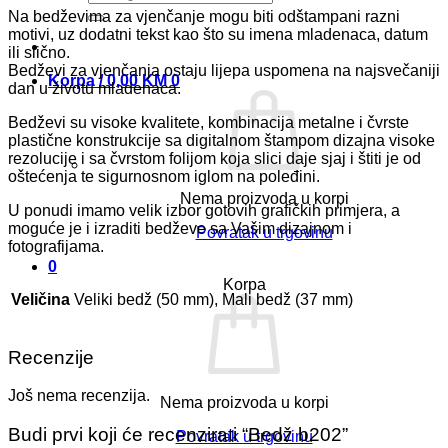
Na bedževima za vjenčanje mogu biti odštampani razni
motivi, uz dodatni tekst kao što su imena mladenaca, datum
ili slično.
Bedževi za vjenčanja ostaju lijepa uspomena na najsvečaniji
Korpa /
0,00
KM
0
dan u životu mladenaca.
Bedževi su visoke kvalitete, kombinacija metalne i čvrste
plastične konstrukcije sa digitalnom štampom dizajna visoke
rezolucije i sa čvrstom folijom koja slici daje sjaj i štiti je od
oštećenja te sigurnosnom iglom na poleđini.
Nema proizvoda u korpi
U ponudi imamo velik izbor gotovih grafičkih primjera, a
moguće je i izraditi bedževe sa Vašim dizajnom i
Povratak u trgovinu
fotografijama.
0
Korpa
Veličina
Veliki bedž (50 mm), Mali bedž (37 mm)
Recenzije
Još nema recenzija.
Nema proizvoda u korpi
Budi prvi koji će recenzirati “Bedž b202”
Povratak u trgovinu