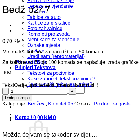
Pozivnice za krštenje
Lepeze za vjenčanje
Bedž b247
Bedževi
Tablice za auto
Kartice za prskalice
Foto zahvalnice
Kompleti proizvoda
Meni karte za vjenčanje
0,70
KM
Oznake mjesta
Koverte
Minimalna količina za narudžbu je 50 komada.
Uradi sam (repromaterijal)
Fontovi i Boje
Za količine od 50 do 100 komada se naplaćuje izrada grafičk
Primjeri Tekstova
KM
Tekstovi za pozivnice
Kako započeti tekst pozivnice?
Kako završiti tekst pozivnice?
Tekst
Ovdje upišite tekst (imena, datum i sl..)
Pretraži:
Bedž
b247
Dodaj u korpu
količina
Kategorije:
Bedževi
,
Komplet 05
Oznaka:
Pokloni za goste
Korpa /
0,00
KM
0
Možda će vam se također svidjeti…