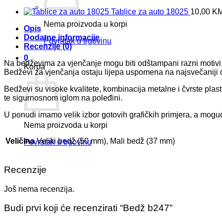
Tablice za auto 18025
10,00
K
Nema proizvoda u korpi
Opis
Dodatne informacije
Povratak u trgovinu
Recenzije (0)
0
Na bedževima za vjenčanje mogu biti odštampani razni motivi, 
Korpa
Bedževi za vjenčanja ostaju lijepa uspomena na najsvečaniji
Bedževi su visoke kvalitete, kombinacija metalne i čvrste plasti
te sigurnosnom iglom na poleđini.
U ponudi imamo velik izbor gotovih grafičkih primjera, a moguć
Nema proizvoda u korpi
Veličina
Veliki bedž (50 mm), Mali bedž (37 mm)
Povratak u trgovinu
Recenzije
Još nema recenzija.
Budi prvi koji će recenzirati “Bedž b247”