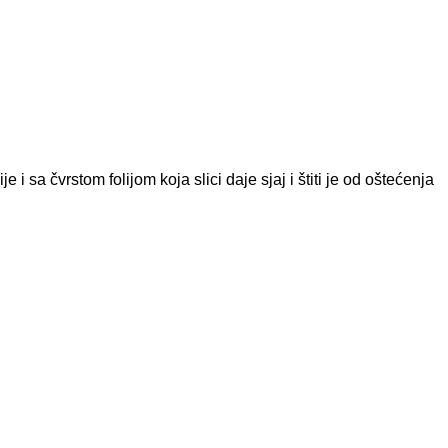
 sa čvrstom folijom koja slici daje sjaj i štiti je od oštećenja
T