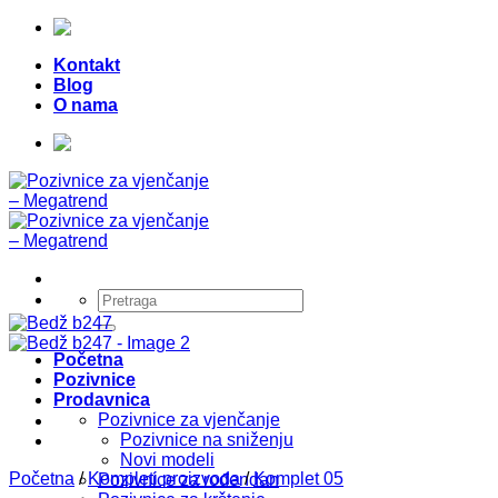
Skip
Telefon:
+387 (0) 49 218 026
|
to
Kontakt
content
Blog
O nama
Telefon:
+387 (0) 49 218 026
|
Pretraži:
Početna
Pozivnice
Prodavnica
Pozivnice za vjenčanje
Pozivnice na sniženju
Novi modeli
Početna
/
Kompleti proizvoda
/
Komplet 05
Pozivnice za rođendan