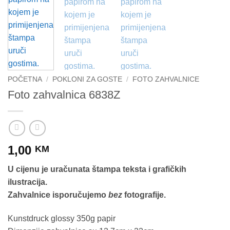
POČETNA
/
POKLONI ZA GOSTE
/
FOTO ZAHVALNICE
Foto zahvalnica 6838Z
1,00
KM
U cijenu je uračunata štampa teksta i grafičkih
ilustracija.
Zahvalnice isporučujemo
bez
fotografije.
Kunstdruck glossy 350g papir