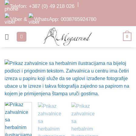
Skip
|
Telefon:
+387 (0) 49 218 026
to
content
Viber &
WhatsApp:
0038765924780
0