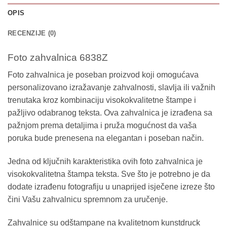
OPIS
RECENZIJE (0)
Foto zahvalnica 6838Z
Foto zahvalnica je poseban proizvod koji omogućava
personalizovano izražavanje zahvalnosti, slavlja ili važnih
trenutaka kroz kombinaciju visokokvalitetne štampe i
pažljivo odabranog teksta. Ova zahvalnica je izrađena sa
pažnjom prema detaljima i pruža mogućnost da vaša
poruka bude prenesena na elegantan i poseban način.
Jedna od ključnih karakteristika ovih foto zahvalnica je
visokokvalitetna štampa teksta. Sve što je potrebno je da
dodate izrađenu fotografiju u unaprijed isječene izreze što
čini Vašu zahvalnicu spremnom za uručenje.
Zahvalnice su odštampane na kvalitetnom kunstdruck