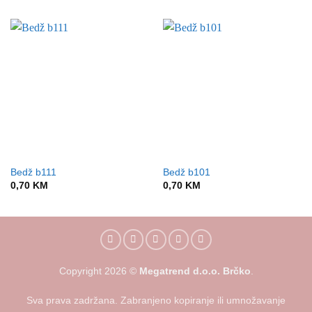
Bedž b111
Bedž b101
0,70
KM
0,70
KM
Copyright
2026
©
Megatrend d.o.o. Brčko
.
Sva prava zadržana. Zabranjeno kopiranje ili umnožavanje