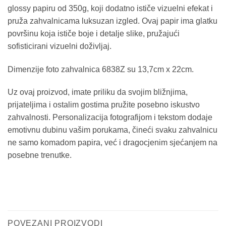
glossy papiru od 350g, koji dodatno ističe vizuelni efekat i
pruža zahvalnicama luksuzan izgled. Ovaj papir ima glatku
površinu koja ističe boje i detalje slike, pružajući
sofisticirani vizuelni doživljaj.
Dimenzije foto zahvalnica 6838Z su 13,7cm x 22cm.
Uz ovaj proizvod, imate priliku da svojim bližnjima,
prijateljima i ostalim gostima pružite posebno iskustvo
zahvalnosti. Personalizacija fotografijom i tekstom dodaje
emotivnu dubinu vašim porukama, čineći svaku zahvalnicu
ne samo komadom papira, već i dragocjenim sjećanjem na
posebne trenutke.
POVEZANI PROIZVODI