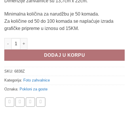
Dimenzije zahvalnice su 13,7cm x 22cm.
Minimalna količina za narudžbu je 50 komada.
Za količine od 50 do 100 komada se naplaćuje izrada
grafičke pripreme u iznosu od 15KM.
Foto zahvalnica 6838Z količina
DODAJ U KORPU
SKU:
6838Z
Kategorija:
Foto zahvalnice
Oznaka:
Pokloni za goste