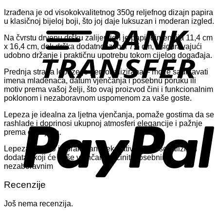
Izrađena je od visokokvalitetnog 350g reljefnog dizajn papira
T
u klasičnoj bijeloj boji, što joj daje luksuzan i moderan izgled.
Na čvrstu drvenu dršku zalijepljen je papir dimenzija 11,4 cm
x 16,4 cm, dok drška dodatno iznosi 7,5 cm, osiguravajući
udobno držanje i praktičnu upotrebu tokom cijelog događaja.
Prednja strana lepeze je personalizirana – može sadržavati
imena mladenaca, datum vjenčanja i posebnu poruku ili
motiv prema vašoj želji, što ovaj proizvod čini i funkcionalnim
poklonom i nezaboravnom uspomenom za vaše goste.
P
Lepeza je idealna za ljetna vjenčanja, pomaže gostima da se
rashlade i doprinosi ukupnoj atmosferi elegancije i pažnje
prema detaljima.
Lepeza LRB09 je praktičan, dekorativan i personaliziran
dodatak koji će vaše vjenčanje učiniti posebnim i
nezaboravnim
Recenzije
Još nema recenzija.