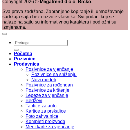
Copyright
2026
©
Megatrend d.o.o. Brčko
.
Sva prava zadržana. Zabranjeno kopiranje ili umnožavanje
sadržaja sajta bez dozvole vlasnika. Svi podaci koji se
nalaze na sajtu su informativnog karaktera i podložni su
izmjenama.
Pretraži:
Početna
Pozivnice
Prodavnica
Pozivnice za vjenčanje
Pozivnice na sniženju
Novi modeli
Pozivnice za rođendan
Pozivnice za krštenje
Lepeze za vjenčanje
Bedževi
Tablice za auto
Kartice za prskalice
Foto zahvalnice
Kompleti proizvoda
Meni karte za vjenčanje