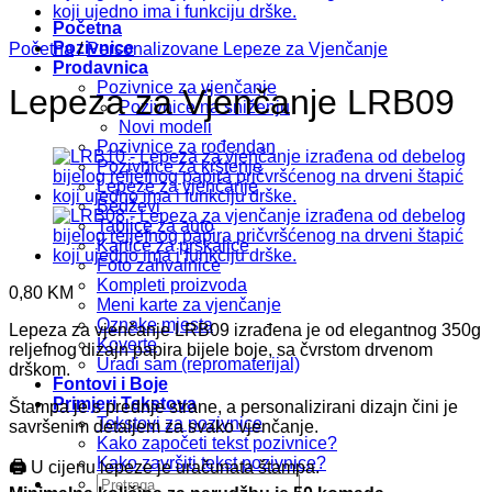
Početna
Pozivnice
Početna
/
Personalizovane Lepeze za Vjenčanje
Prodavnica
Pozivnice za vjenčanje
Lepeza za Vjenčanje LRB09
Pozivnice na sniženju
Novi modeli
Pozivnice za rođendan
Pozivnice za krštenje
Lepeze za vjenčanje
Bedževi
Tablice za auto
Kartice za prskalice
Foto zahvalnice
Kompleti proizvoda
0,80
KM
Meni karte za vjenčanje
Oznake mjesta
Lepeza za vjenčanje LRB09 izrađena je od elegantnog 350g
Koverte
reljefnog dizajn papira bijele boje, sa čvrstom drvenom
Uradi sam (repromaterijal)
drškom.
Fontovi i Boje
Primjeri Tekstova
Štampa je s prednje strane, a personalizirani dizajn čini je
Tekstovi za pozivnice
savršenim detaljem za svako vjenčanje.
Kako započeti tekst pozivnice?
Kako završiti tekst pozivnice?
🖨️
U cijenu lepeze je uračunata štampa.
Pretraži: