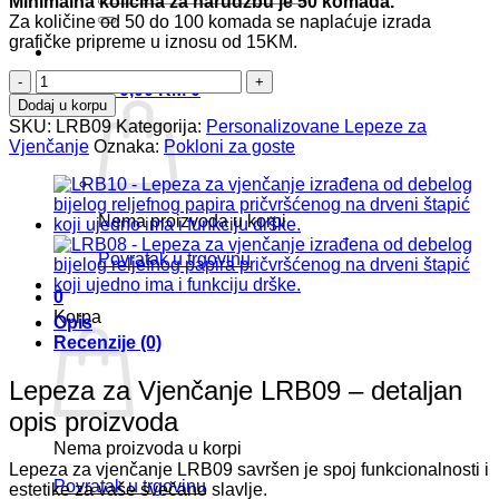
Minimalna količina za narudžbu je 50 komada.
Za količine od 50 do 100 komada se naplaćuje izrada
grafičke pripreme u iznosu od 15KM.
Lepeza
Korpa /
0,00
KM
0
za
Dodaj u korpu
Vjenčanje
SKU:
LRB09
Kategorija:
Personalizovane Lepeze za
LRB09
Vjenčanje
Oznaka:
Pokloni za goste
količina
Nema proizvoda u korpi
Povratak u trgovinu
0
Korpa
Opis
Recenzije (0)
Lepeza za Vjenčanje LRB09 – detaljan
opis proizvoda
Nema proizvoda u korpi
Lepeza za vjenčanje LRB09 savršen je spoj funkcionalnosti i
Povratak u trgovinu
estetike za vaše svečano slavlje.