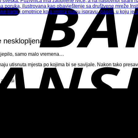
 nesklopljena.
li ljepilo, samo malo vremena…
ju utisnuta mjesta po kojima bi se savijale. Nakon tako presavij
 adresi