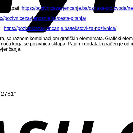
 sklapati:
https://pozivnicezavjencanje.ba/oznaka-proizvoda/ne
s://pozivnicezavjencanje.ba/cesta-pitanja/
u:
https://pozivnicezavjencanje.ba/tekstovi-za-pozivnice/
a, sa raznom kombinacijom grafičkih elememata. Grafički eleme
omoću koga se pozivnica sklapa. Papirni dodatak izrađen je od 
vjenčanja.
e 2781”