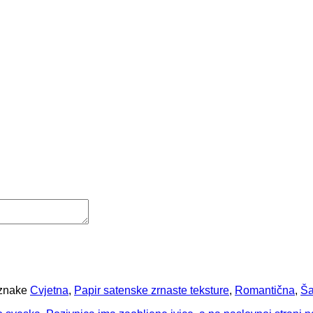
znake
Cvjetna
,
Papir satenske zrnaste teksture
,
Romantična
,
Ša