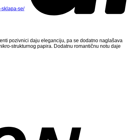
-sklapa-se/
nti pozivnici daju eleganciju, pa se dodatno naglašava
mikro-strukturnog papira. Dodatnu romantičnu notu daje
D