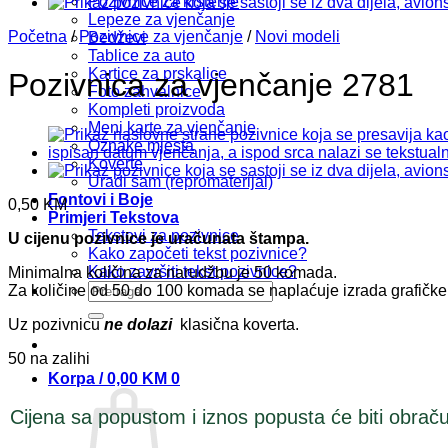
Pozivnice za krštenje
Lepeze za vjenčanje
Početna
/
Pozivnice za vjenčanje
/
Novi modeli
Bedževi
Tablice za auto
Kartice za prskalice
Pozivnica za vjenčanje 2781
Foto zahvalnice
Kompleti proizvoda
Meni karte za vjenčanje
Oznake mjesta
Koverte
Uradi sam (repromaterijal)
Fontovi i Boje
0,50
KM
Primjeri Tekstova
Tekstovi za pozivnice
U cijenu pozivnice je uračunata štampa.
Kako započeti tekst pozivnice?
Kako završiti tekst pozivnice?
Minimalna količina za narudžbu je 50 komada.
Pretraži:
Za količine od 50 do 100 komada se naplaćuje izrada grafičk
Uz pozivnicu
ne dolazi
klasična koverta.
50 na zalihi
Korpa /
0,00
KM
0
Cijena sa popustom i iznos popusta će biti obraču