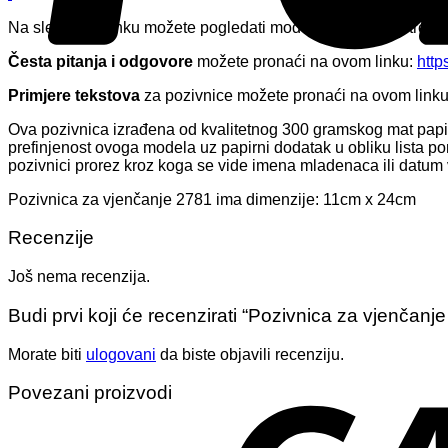
Na sledećem linku možete pogledati modele koje nije potrebno
Česta pitanja i odgovore
možete pronaći na ovom linku:
http
Primjere tekstova
za pozivnice možete pronaći na ovom link
Ova pozivnica izrađena od kvalitetnog 300 gramskog mat papir
prefinjenost ovoga modela uz papirni dodatak u obliku lista p
pozivnici prorez kroz koga se vide imena mladenaca ili datum 
Pozivnica za vjenčanje 2781 ima dimenzije: 11cm x 24cm
Recenzije
Još nema recenzija.
Budi prvi koji će recenzirati “Pozivnica za vjenčanj
Morate biti
ulogovani
da biste objavili recenziju.
Povezani proizvodi