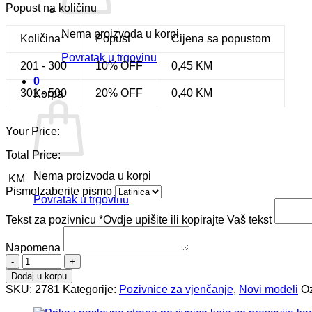
Popust na količinu
Nema proizvoda u korpi
Količina*
Popust
Cijena sa popustom
Povratak u trgovinu
201 - 300
10% OFF
0,45
KM
0
301 - 500
20% OFF
0,40
KM
Korpa
Your Price:
Total Price:
Nema proizvoda u korpi
KM
Pismo
Izaberite pismo
Povratak u trgovinu
Tekst za pozivnicu
*
Ovdje upišite ili kopirajte Vaš tekst
Napomena
Pozivnica
za
Dodaj u korpu
vjenčanje
SKU:
2781
Kategorije:
Pozivnice za vjenčanje
,
Novi modeli
O
2781
količina