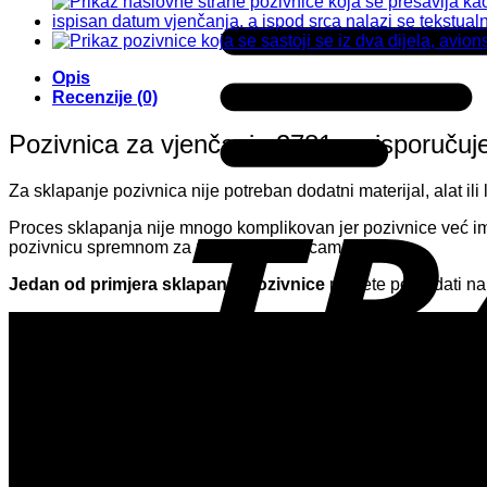
Opis
Recenzije (0)
Pozivnica za vjenčanje 2781 se isporučuje
Za sklapanje pozivnica nije potreban dodatni materijal, alat i
Proces sklapanja nije mnogo komplikovan jer pozivnice već ima
pozivnicu spremnom za uručenje zvanicama.
Jedan od primjera sklapanja pozivnice
možete pogledati na