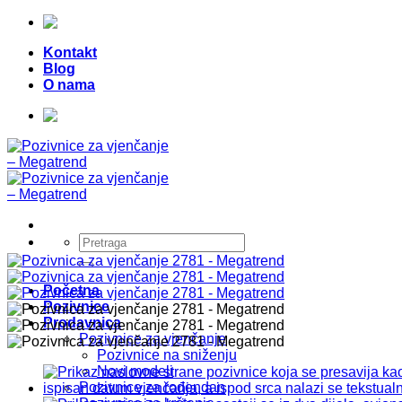
Skip
Telefon:
+387 (0) 49 218 026
|
to
Kontakt
content
Blog
O nama
Telefon:
+387 (0) 49 218 026
|
Pretraži:
Početna
Pozivnice
Prodavnica
Pozivnice za vjenčanje
Pozivnice na sniženju
Novi modeli
Pozivnice za rođendan