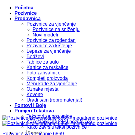
Početna
Pozivnice
Prodavnica
Pozivnice za vjenčanje
Pozivnice na sniženju
Novi modeli
Pozivnice za rođendan
Pozivnice za krštenje
Lepeze za vjenčanje
Bedževi
Tablice za auto
Kartice za prskalice
Foto zahvalnice
Kompleti proizvoda
Meni karte za vjenčanje
Oznake mjesta
Koverte
Uradi sam (repromaterijal)
Fontovi i Boje
Primjeri Tekstova
Tekstovi za pozivnice
Kako započeti tekst pozivnice?
Kako završiti tekst pozivnice?
Pretraži:
Pozivnice za vjenčanje 6869