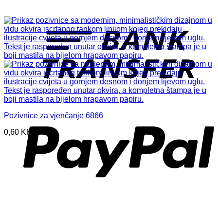
T
P
Pozivnice za vjenčanje 6866
0,60
KM