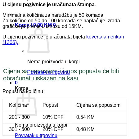
U cijenu pozivnice je uračunata štampa.
Minimalna količina za narudžbu je 50 komada.
Za količine od 50 do 100 komada se naplaćuje izrada
Korpa /
0,00
KM
0
grafičke pripreme u iznosu od 15KM.
U cijenu pozivnice je uračunata bijela
koverta amerikan
(1306).
Nema proizvoda u korpi
Cijena sa popustom i iznos popusta će biti
Povratak u trgovinu
obračunat i iskazan na kasi.
0
Korpa
Popust na količinu
Količina*
Popust
Cijena sa popustom
201 - 300
10% OFF
0,54
KM
Nema proizvoda u korpi
301 - 500
20% OFF
0,48
KM
Povratak u trgovinu