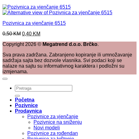
Pozivnica za vjenčanje 6515
Original
Current
0,50
KM
0,40
KM
price
price
Copyright
2026
©
Megatrend d.o.o. Brčko
.
was:
is:
0,50 KM.
0,40 KM.
Sva prava zadržana. Zabranjeno kopiranje ili umnožavanje
sadržaja sajta bez dozvole vlasnika. Svi podaci koji se
nalaze na sajtu su informativnog karaktera i podložni su
izmjenama.
Pretraži:
Početna
Pozivnice
Prodavnica
Pozivnice za vjenčanje
Pozivnice na sniženju
Novi modeli
Pozivnice za rođendan
Pozivnice za krštenje