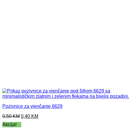
Pozivnice za vjenčanje 6629
Original
Current
0,50
KM
0,40
KM
price
price
Akcija!
was:
is:
0,50 KM.
0,40 KM.