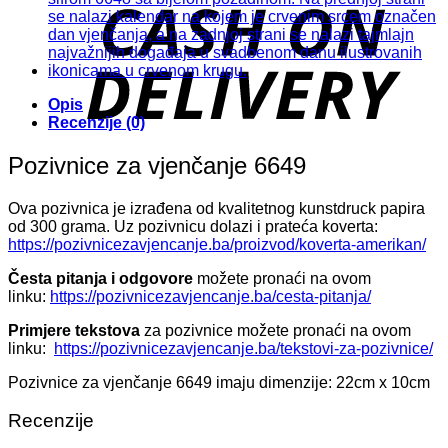
D
Opis
Recenzije (0)
Pozivnice za vjenčanje 6649
Ova pozivnica je izrađena od kvalitetnog kunstdruck papira
od 300 grama. Uz pozivnicu dolazi i prateća koverta:
https://pozivnicezavjencanje.ba/proizvod/koverta-amerikan/
Česta pitanja i odgovore
možete pronaći na ovom
linku:
https://pozivnicezavjencanje.ba/cesta-pitanja/
Primjere tekstova
za pozivnice možete pronaći na ovom
linku:
https://pozivnicezavjencanje.ba/tekstovi-za-pozivnice/
Pozivnice za vjenčanje 6649 imaju dimenzije: 22cm x 10cm
Recenzije