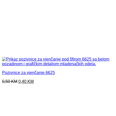
Pozivnice za vjenčanje 6625
Original
Current
0,50
KM
0,40
KM
price
price
was:
is:
0,50 KM.
0,40 KM.