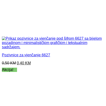
Pozivnice za vjenčanje 6627
Original
Current
0,50
KM
0,40
KM
price
price
Akcija!
was:
is:
0,50 KM.
0,40 KM.