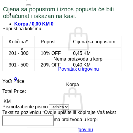
Cijena sa popustom i iznos popusta će biti
obračunat i iskazan na kasi.
Korpa /
0,00
KM
0
Popust na količinu
Količina*
Popust
Cijena sa popustom
201 - 300
10% OFF
0,45
KM
Nema proizvoda u korpi
301 - 500
20% OFF
0,40
KM
Povratak u trgovinu
0
Your Price:
Korpa
Total Price:
KM
Pismo
Izaberite pismo
Tekst za pozivnicu
*
Ovdje upišite ili kopirajte Vaš tekst
Nema proizvoda u korpi
Povratak u trgovinu