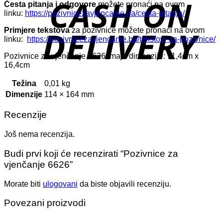
Česta pitanja i odgovore
možete pronaći na ovom
D
linku:
https://pozivnicezavjencanje.ba/cesta-pitanja/
Primjere tekstova
za pozivnice možete pronaći na ovom
linku:
https://pozivnicezavjencanje.ba/tekstovi-za-pozivnice/
Pozivnice za vjenčanje 6626 imaju dimenzije: 11,4cm x
16,4cm
Težina
0,01 kg
Dimenzije
114 × 164 mm
Recenzije
Još nema recenzija.
Budi prvi koji će recenzirati “Pozivnice za
vjenčanje 6626”
Morate biti
ulogovani
da biste objavili recenziju.
Povezani proizvodi