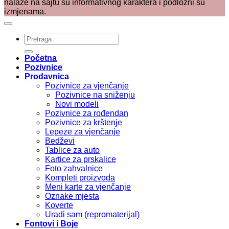
nalaze na sajtu su informativnog karaktera i podložni su
izmjenama.
Pretraži:
Početna
Pozivnice
Prodavnica
Pozivnice za vjenčanje
Pozivnice na sniženju
Novi modeli
Pozivnice za rođendan
Pozivnice za krštenje
Lepeze za vjenčanje
Bedževi
Tablice za auto
Kartice za prskalice
Foto zahvalnice
Kompleti proizvoda
Meni karte za vjenčanje
Oznake mjesta
Koverte
Uradi sam (repromaterijal)
Fontovi i Boje