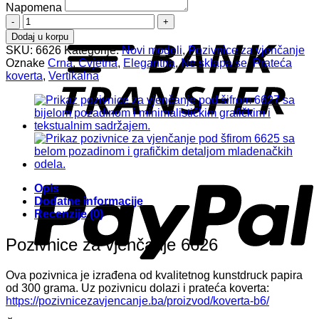
Napomena
Pozivnice
T
za
Dodaj u korpu
vjenčanje
SKU:
6626
Kategorije:
Novi modeli
,
Pozivnice za vjenčanje
6626
Oznake
Crna
,
Cvjetna
,
Elegantna
,
Ne sklapa se
,
Prateća
količina
koverta
,
Vertikalna
P
Opis
Dodatne informacije
Recenzije (0)
Pozivnice za vjenčanje 6626
Ova pozivnica je izrađena od kvalitetnog kunstdruck papira
od 300 grama. Uz pozivnicu dolazi i prateća koverta:
https://pozivnicezavjencanje.ba/proizvod/koverta-b6/