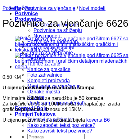
Početna
Početna
/
Pozivnice za vjenčanje
/
Novi modeli
Pozivnice
Prodavnica
Pozivnice za vjenčanje 6626
Pozivnice za vjenčanje
Pozivnice na sniženju
Novi modeli
Pozivnice za rođendan
Pozivnice za krštenje
Lepeze za vjenčanje
Bedževi
Tablice za auto
Kartice za prskalice
Foto zahvalnice
0,50
KM
Kompleti proizvoda
Meni karte za vjenčanje
U cijenu pozivnice je uračunata štampa.
Oznake mjesta
Koverte
Minimalna količina za narudžbu je 50 komada.
Uradi sam (repromaterijal)
Za količine od 50 do 100 komada se naplaćuje izrada
Fontovi i Boje
grafičke pripreme u iznosu od 15KM.
Primjeri Tekstova
Tekstovi za pozivnice
U cijenu pozivnice je uračunata bijela
koverta B6
Kako započeti tekst pozivnice?
Kako završiti tekst pozivnice?
Pretraži: