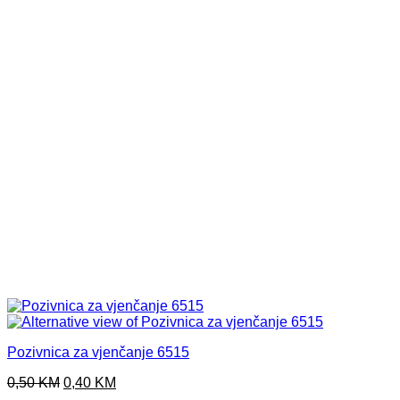
Pozivnica za vjenčanje 6515
Original
Current
0,50
KM
0,40
KM
price
price