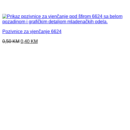
Pozivnice za vjenčanje 6624
Original
Current
0,50
KM
0,40
KM
price
price
was:
is:
0,50 KM.
0,40 KM.