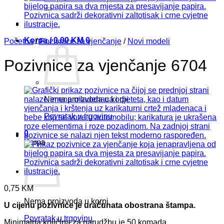
Korpa /
0,00
KM
0
Početna
/
Pozivnice za vjenčanje
/
Novi modeli
Pozivnice za vjenčanje 6704
Nema proizvoda u korpi
Povratak u trgovinu
0
Korpa
0,75
KM
Nema proizvoda u korpi
U cijenu pozivnice je uračunata obostrana štampa.
Povratak u trgovinu
Minimalna količina za narudžbu je 50 komada.