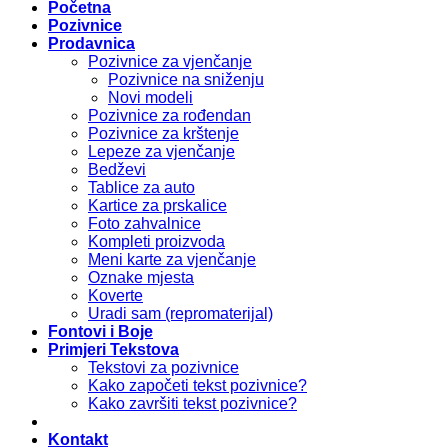
Početna
Pozivnice
Prodavnica
Pozivnice za vjenčanje
Pozivnice na sniženju
Novi modeli
Pozivnice za rođendan
Pozivnice za krštenje
Lepeze za vjenčanje
Bedževi
Tablice za auto
Kartice za prskalice
Foto zahvalnice
Kompleti proizvoda
Meni karte za vjenčanje
Oznake mjesta
Koverte
Uradi sam (repromaterijal)
Fontovi i Boje
Primjeri Tekstova
Tekstovi za pozivnice
Kako započeti tekst pozivnice?
Kako završiti tekst pozivnice?
Kontakt