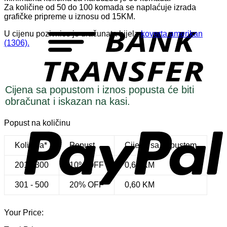
Za količine od 50 do 100 komada se naplaćuje izrada
grafičke pripreme u iznosu od 15KM.
T
U cijenu pozivnice je uračunata bijela
koverta amerikan
(1306).
Cijena sa popustom i iznos popusta će biti
obračunat i iskazan na kasi.
P
Popust na količinu
Količina*
Popust
Cijena sa popustom
201 - 300
10% OFF
0,68
KM
301 - 500
20% OFF
0,60
KM
Your Price: