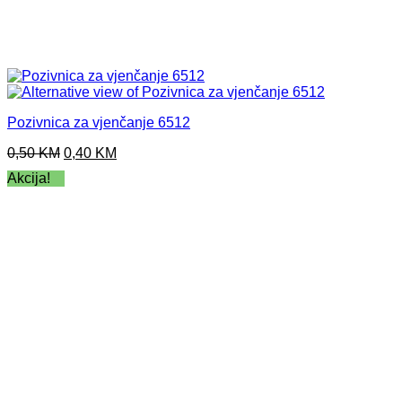
Pozivnica za vjenčanje 6512
Original
Current
0,50
KM
0,40
KM
price
price
Akcija!
was:
is:
0,50 KM.
0,40 KM.