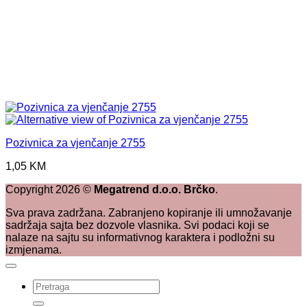
Pozivnica za vjenčanje 2755
1,05
KM
Copyright
2026
©
Megatrend d.o.o. Brčko
.
Sva prava zadržana. Zabranjeno kopiranje ili umnožavanje
sadržaja sajta bez dozvole vlasnika. Svi podaci koji se
nalaze na sajtu su informativnog karaktera i podložni su
izmjenama.
Pretraži: