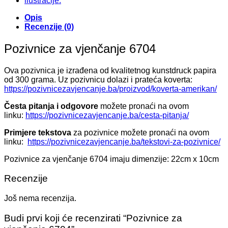
Opis
Recenzije (0)
Pozivnice za vjenčanje 6704
Ova pozivnica je izrađena od kvalitetnog kunstdruck papira
od 300 grama. Uz pozivnicu dolazi i prateća koverta:
https://pozivnicezavjencanje.ba/proizvod/koverta-amerikan/
Česta pitanja i odgovore
možete pronaći na ovom
linku:
https://pozivnicezavjencanje.ba/cesta-pitanja/
Primjere tekstova
za pozivnice možete pronaći na ovom
linku:
https://pozivnicezavjencanje.ba/tekstovi-za-pozivnice/
Pozivnice za vjenčanje 6704 imaju dimenzije: 22cm x 10cm
Recenzije
Još nema recenzija.
Budi prvi koji će recenzirati “Pozivnice za