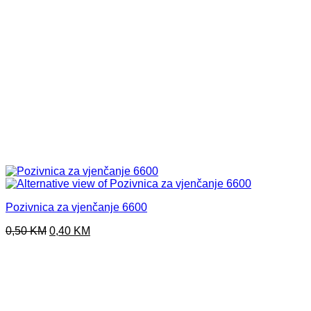
Pozivnica za vjenčanje 6600
Original
Current
0,50
KM
0,40
KM
price
price
was:
is:
0,50 KM.
0,40 KM.