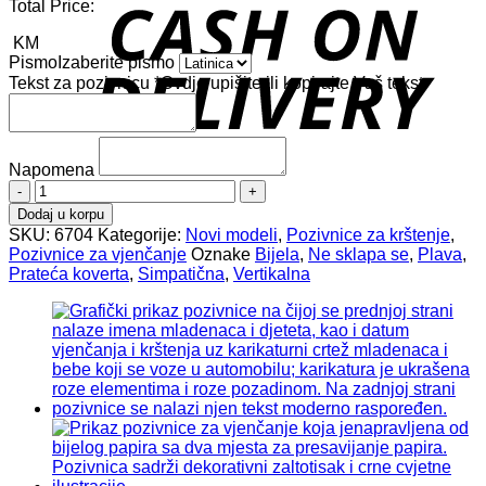
Total Price:
D
KM
Pismo
Izaberite pismo
Tekst za pozivnicu
*
Ovdje upišite ili kopirajte Vaš tekst
Napomena
Pozivnice
za
Dodaj u korpu
vjenčanje
SKU:
6704
Kategorije:
Novi modeli
,
Pozivnice za krštenje
,
6704
Pozivnice za vjenčanje
Oznake
Bijela
,
Ne sklapa se
,
Plava
,
količina
Prateća koverta
,
Simpatična
,
Vertikalna