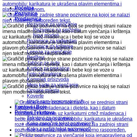
Početna
Pozivnice
Prodavnica
Pozivnice za vjenčanje
Pozivnice na sniženju
Novi modeli
Pozivnice za rođendan
Pozivnice za krštenje
Lepeze za vjenčanje
Bedževi
Tablice za auto
Kartice za prskalice
Foto zahvalnice
Kompleti proizvoda
Meni karte za vjenčanje
Oznake mjesta
Koverte
Uradi sam (repromaterijal)
Fontovi i Boje
Primjeri Tekstova
Tekstovi za pozivnice
Kako započeti tekst pozivnice?
Kako završiti tekst pozivnice?
Pretraži: