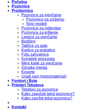
Početna
Pozivnice
Prodavnica
Pozivnice za vjenčanje
Pozivnice na sniženju
Novi modeli
Pozivnice za rođendan
Pozivnice za krštenje
Lepeze za vjenčanje
Bedževi
Tablice za auto
Kartice za prskalice
Foto zahvalnice
Kompleti proizvoda
Meni karte za vjenčanje
Oznake mjesta
Koverte
Uradi sam (repromaterijal)
Fontovi i Boje
Primjeri Tekstova
Tekstovi za pozivnice
Kako započeti tekst pozivnice?
Kako završiti tekst pozivnice?
Kontakt