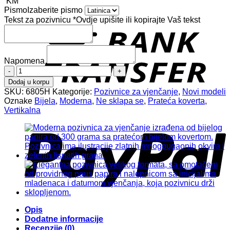
KM
Pismo
Izaberite pismo
Tekst za pozivnicu
*
Ovdje upišite ili kopirajte Vaš tekst
T
Napomena
Pozivnice
za
Dodaj u korpu
vjenčanje
SKU:
6805H
Kategorije:
Pozivnice za vjenčanje
,
Novi modeli
6805H
Oznake
Bijela
,
Moderna
,
Ne sklapa se
,
Prateća koverta
,
količina
Vertikalna
P
Opis
Dodatne informacije
Recenzije (0)