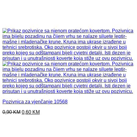
Pozivnica za vjenčanje 10568
Original
Current
0,90
KM
0,60
KM
price
price
was:
is:
0,90 KM.
0,60 KM.