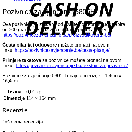
D
Pozivnice za vjenčanje 6805H
Ova pozivnica je izrađena od kvalitetnog kunstdruck papira
od 300 grama. Uz pozivnicu dolazi i prateća koverta:
https://pozivnicezavjencanje.ba/proizvod/koverta-b6/
Česta pitanja i odgovore
možete pronaći na ovom
linku:
https://pozivnicezavjencanje.ba/cesta-pitanja/
Primjere tekstova
za pozivnice možete pronaći na ovom
linku:
https://pozivnicezavjencanje.ba/tekstovi-za-pozivnice/
Pozivnice za vjenčanje 6805H imaju dimenzije: 11,4cm x
16,4cm
Težina
0,01 kg
Dimenzije
114 × 164 mm
Recenzije
Još nema recenzija.