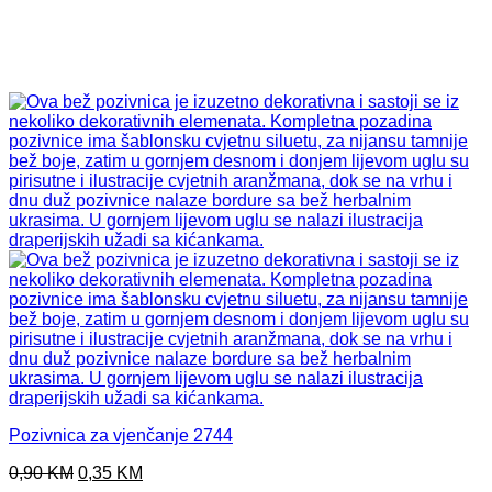
Pozivnica za vjenčanje 2744
Original
Current
0,90
KM
0,35
KM
price
price