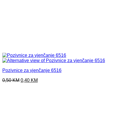
Pozivnice za vjenčanje 6516
Original
Current
0,50
KM
0,40
KM
price
price
was:
is:
0,50 KM.
0,40 KM.