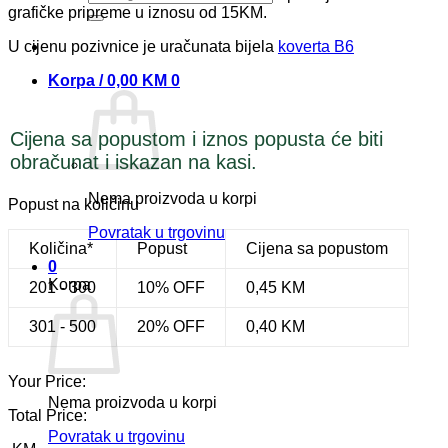
grafičke pripreme u iznosu od 15KM.
U cijenu pozivnice je uračunata bijela
koverta B6
Korpa /
0,00
KM
0
Cijena sa popustom i iznos popusta će biti
obračunat i iskazan na kasi.
Nema proizvoda u korpi
Popust na količinu
Povratak u trgovinu
Količina*
Popust
Cijena sa popustom
0
Korpa
201 - 300
10% OFF
0,45
KM
301 - 500
20% OFF
0,40
KM
Your Price:
Nema proizvoda u korpi
Total Price:
Povratak u trgovinu