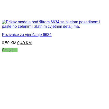
Pozivnice za vjenčanje 6634
Original
Current
0,50
KM
0,40
KM
price
price
Akcija!
was:
is:
0,50 KM.
0,40 KM.