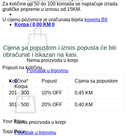
Za količine od 50 do 100 komada se naplaćuje izrada
grafičke pripreme u iznosu od 15KM.
U cijenu pozivnice je uračunata bijela
koverta B6
Korpa /
0,00
KM
0
Cijena sa popustom i iznos popusta će biti
obračunat i iskazan na kasi.
Nema proizvoda u korpi
Popust na količinu
Povratak u trgovinu
Količina*
Popust
Cijena sa popustom
0
Korpa
201 - 300
10% OFF
0,45
KM
301 - 500
20% OFF
0,40
KM
Your Price:
Nema proizvoda u korpi
Total Price:
Povratak u trgovinu