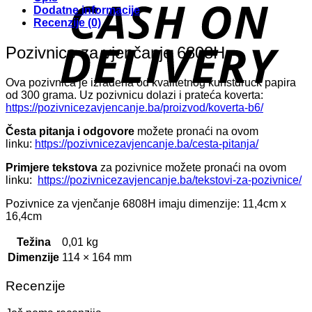
D
Dodatne informacije
Recenzije (0)
Pozivnice za vjenčanje 6808H
Ova pozivnica je izrađena od kvalitetnog kunstdruck papira
od 300 grama. Uz pozivnicu dolazi i prateća koverta:
https://pozivnicezavjencanje.ba/proizvod/koverta-b6/
Česta pitanja i odgovore
možete pronaći na ovom
linku:
https://pozivnicezavjencanje.ba/cesta-pitanja/
Primjere tekstova
za pozivnice možete pronaći na ovom
linku:
https://pozivnicezavjencanje.ba/tekstovi-za-pozivnice/
Pozivnice za vjenčanje 6808H imaju dimenzije: 11,4cm x
16,4cm
Težina
0,01 kg
Dimenzije
114 × 164 mm
Recenzije