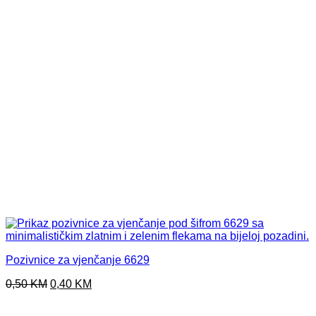
Pozivnice za vjenčanje 6629
Original
Current
0,50
KM
0,40
KM
price
price
was:
is: