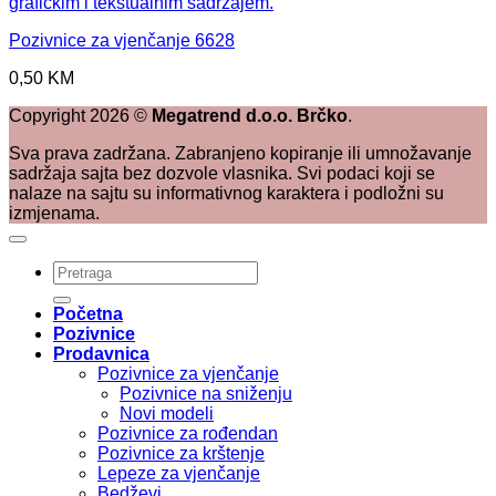
Pozivnice za vjenčanje 6628
0,50
KM
Copyright
2026
©
Megatrend d.o.o. Brčko
.
Sva prava zadržana. Zabranjeno kopiranje ili umnožavanje
sadržaja sajta bez dozvole vlasnika. Svi podaci koji se
nalaze na sajtu su informativnog karaktera i podložni su
izmjenama.
Pretraži:
Početna
Pozivnice
Prodavnica
Pozivnice za vjenčanje
Pozivnice na sniženju
Novi modeli
Pozivnice za rođendan
Pozivnice za krštenje
Lepeze za vjenčanje
Bedževi