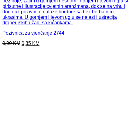
Pozivnica za vjenčanje 2744
Original
Current
0,90
KM
0,35
KM
price
price
was:
is:
0,90 KM.
0,35 KM.