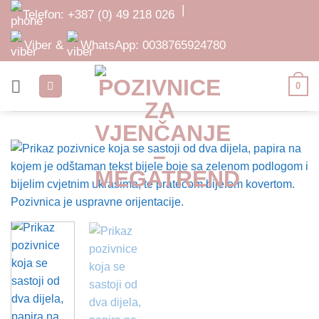
Skip
|
Telefon:
+387 (0) 49 218 026
to
content
Viber &
WhatsApp:
0038765924780
0