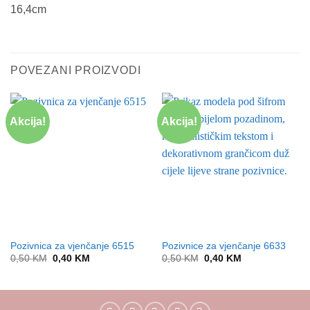
16,4cm
POVEZANI PROIZVODI
Akcija!
Akcija!
Pozivnica za vjenčanje 6515
Pozivnice za vjenčanje 6633
Original
Current
Original
Current
0,50
KM
0,40
KM
0,50
KM
0,40
KM
price
price
price
price
was:
is:
was:
is:
0,50 KM.
0,40 KM.
0,50 KM.
0,40 KM.