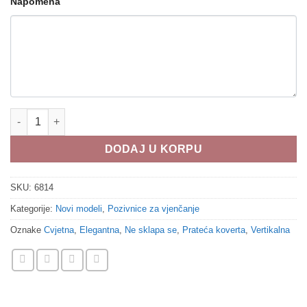
Napomena
Pozivnice za vjenčanje 6814 količina
DODAJ U KORPU
SKU:
6814
Kategorije:
Novi modeli
,
Pozivnice za vjenčanje
Oznake
Cvjetna
,
Elegantna
,
Ne sklapa se
,
Prateća koverta
,
Vertikalna