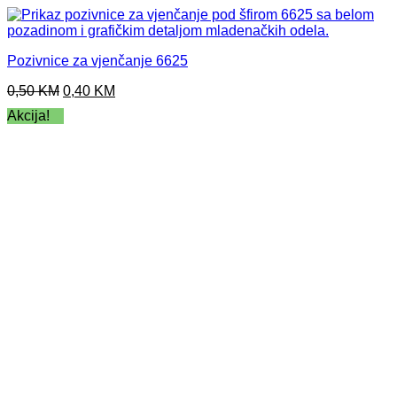
Pozivnice za vjenčanje 6625
Original
Current
0,50
KM
0,40
KM
price
price
Akcija!
was:
is:
0,50 KM.
0,40 KM.