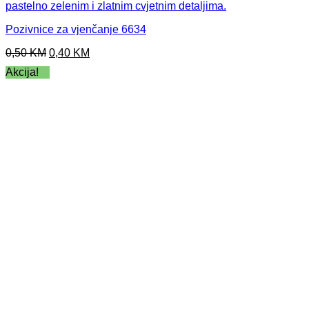
Pozivnice za vjenčanje 6634
Original
Current
0,50
KM
0,40
KM
price
price
Akcija!
was:
is:
0,50 KM.
0,40 KM.