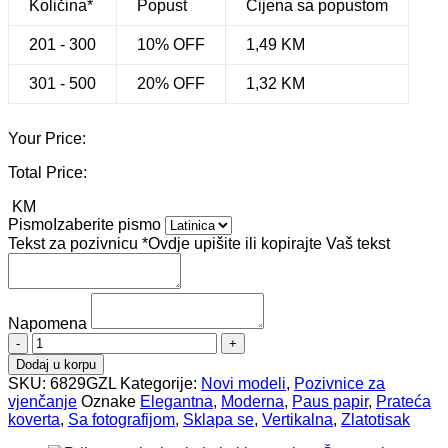
Količina*
Popust
Cijena sa popustom
201 - 300
10% OFF
1,49
KM
301 - 500
20% OFF
1,32
KM
Your Price:
Total Price:
KM
Pismo
Izaberite pismo
Tekst za pozivnicu
*
Ovdje upišite ili kopirajte Vaš tekst
Napomena
Pozivnice
za
Dodaj u korpu
vjenčanje
SKU:
6829GZL
Kategorije:
Novi modeli
,
Pozivnice za
6829GZL
vjenčanje
Oznake
Elegantna
,
Moderna
,
Paus papir
,
Prateća
količina
koverta
,
Sa fotografijom
,
Sklapa se
,
Vertikalna
,
Zlatotisak