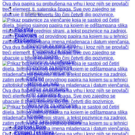
Pretraži:
Početna
Pozivnice
Prodavnica
Pozivnice za vjenčanje
Pozivnice na sniženju
Novi modeli
Pozivnice za rođendan
Pozivnice za krštenje
Lepeze za vjenčanje
Bedževi
Tablice za auto
Kartice za prskalice
Foto zahvalnice
Kompleti proizvoda
Meni karte za vjenčanje
Oznake mjesta
Koverte
Uradi sam (repromaterijal)
Fontovi i Boje
Primjeri Tekstova