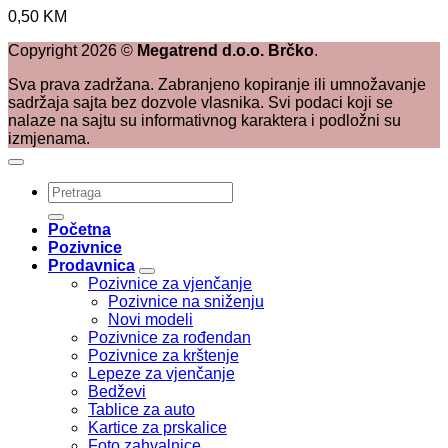
0,50
KM
Copyright
2026
©
Megatrend d.o.o. Brčko
.
Sva prava zadržana. Zabranjeno kopiranje ili umnožavanje
sadržaja sajta bez dozvole vlasnika. Svi podaci koji se
nalaze na sajtu su informativnog karaktera i podložni su
izmjenama.
Pretraži:
Početna
Pozivnice
Prodavnica
Pozivnice za vjenčanje
Pozivnice na sniženju
Novi modeli
Pozivnice za rođendan
Pozivnice za krštenje
Lepeze za vjenčanje
Bedževi
Tablice za auto
Kartice za prskalice
Foto zahvalnice