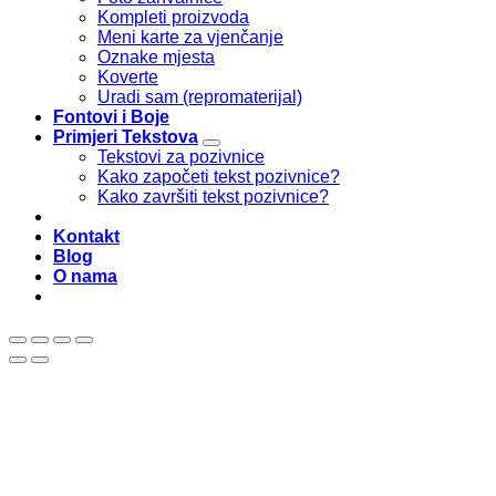
Kompleti proizvoda
Meni karte za vjenčanje
Oznake mjesta
Koverte
Uradi sam (repromaterijal)
Fontovi i Boje
Primjeri Tekstova
Tekstovi za pozivnice
Kako započeti tekst pozivnice?
Kako završiti tekst pozivnice?
Kontakt
Blog
O nama