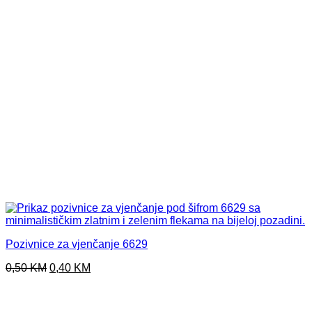
Pozivnice za vjenčanje 6629
Original
Current
0,50
KM
0,40
KM
price
price
was:
is:
0,50 KM.
0,40 KM.