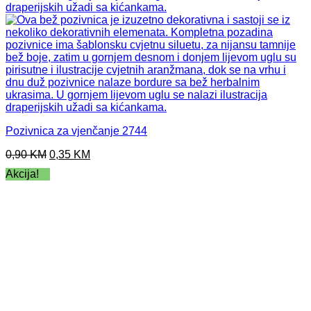
Pozivnica za vjenčanje 2744
Original
Current
0,90
KM
0,35
KM
price
price
Akcija!
was:
is:
0,90 KM.
0,35 KM.