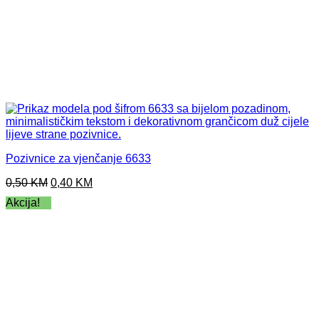
Pozivnice za vjenčanje 6633
Original
Current
0,50
KM
0,40
KM
price
price
Akcija!
was:
is:
0,50 KM.
0,40 KM.