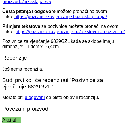
proizvoda/ne-sklapa-se/
Česta pitanja i odgovore
možete pronaći na ovom
linku:
https://pozivnicezavjencanje.ba/cesta-pitanja/
Primjere tekstova
za pozivnice možete pronaći na ovom
linku:
https://pozivnicezavjencanje.ba/tekstovi-za-pozivnice/
Pozivnice za vjenčanje 6829GZL kada se sklope imaju
dimenzije: 11,4cm x 16,4cm.
Recenzije
Još nema recenzija.
Budi prvi koji će recenzirati “Pozivnice za
vjenčanje 6829GZL”
Morate biti
ulogovani
da biste objavili recenziju.
Povezani proizvodi
Akcija!