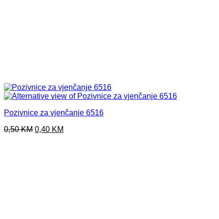
Pozivnice za vjenčanje 6516
Original
Current
0,50
KM
0,40
KM
price
price
was:
is:
0,50 KM.
0,40 KM.