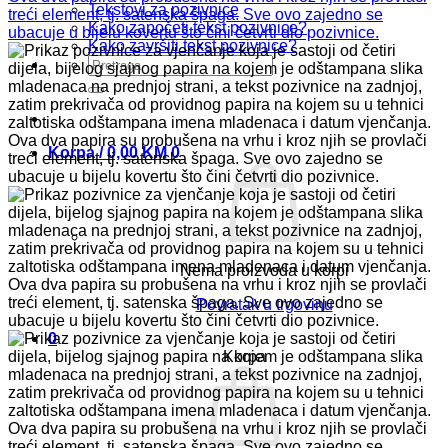
Tekstovi za pozivnice
Kako započeti tekst pozivnice?
Kako završiti tekst pozivnice?
Pretraži:
Korpa /
0,00
KM
0
Nema proizvoda u korpi
Povratak u trgovinu
0
Korpa