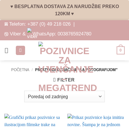
♥ BESPLATNA DOSTAVA ZA NARUDŽBE PREKO
120KM ♥
Skip
Telefon:
+387 (0) 49 218 026
|
to
Viber &
WhatsApp:
0038765924780
content
0
POČETNA
/
PROIZVODI OZNAČENI “SA FOTOGRAFIJOM”
FILTER