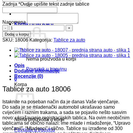
Zadnja
*
Ovdje upišite tekst zadnje tablice
Napomena
Korpa /
0,00
KM
0
Tablice
za
Dodaj u korpu
auto
SKU:
18006
Kategorija:
Tablice za auto
18006
količina
Nema proizvoda u korpi
Opis
Povratak u trgovinu
Dodatne informacije
Recenzije (0)
0
Korpa
Tablice za auto 18006
Istaknite na poseban način da je danas Vaše vjenčanje.
Do sada je se mladenački automobil ukrašavao samo
cvijećem i raznim trakama, a sada se pojavilo nešto sasvim
novo: ukrašavanje registracijskih tablica. Na ovim neobičnim
Nema proizvoda u korpi
tablicama se obično nalazi: ime mlade i mladoženje, “Upravo
vjenčani!”, “Mladenci” i slično. Tablice su izrađene od 300
Povratak u trgovinu