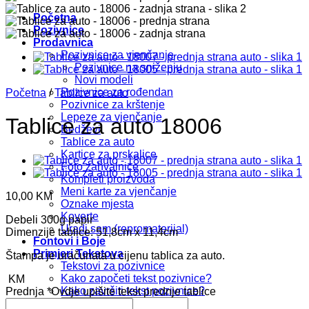
Početna
Pozivnice
Prodavnica
Pozivnice za vjenčanje
Pozivnice na sniženju
Novi modeli
Pozivnice za rođendan
Početna
/
Tablice za auto
Pozivnice za krštenje
Lepeze za vjenčanje
Tablice za auto 18006
Bedževi
Tablice za auto
Kartice za prskalice
Foto zahvalnice
Kompleti proizvoda
Meni karte za vjenčanje
10,00
KM
Oznake mjesta
Koverte
Debeli 300g papir
Uradi sam (repromaterijal)
Dimenzije tablice: 51,8cm x 11,4cm
Fontovi i Boje
Primjeri Tekstova
Štampa je uračunata u cijenu tablica za auto.
Tekstovi za pozivnice
Kako započeti tekst pozivnice?
KM
Kako završiti tekst pozivnice?
Prednja
*
Ovdje upišite tekst prednje tablice
Pretraži: