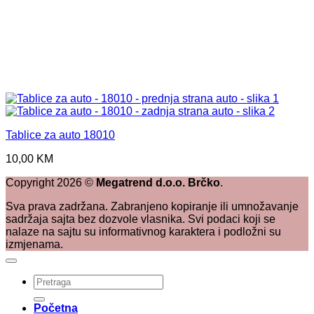
Tablice za auto 18010
10,00
KM
Copyright
2026
©
Megatrend d.o.o. Brčko
.
Sva prava zadržana. Zabranjeno kopiranje ili umnožavanje
sadržaja sajta bez dozvole vlasnika. Svi podaci koji se
nalaze na sajtu su informativnog karaktera i podložni su
izmjenama.
Pretraži:
Početna