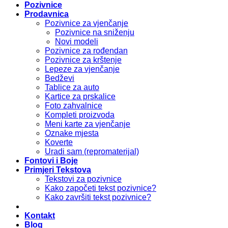
Pozivnice
Prodavnica
Pozivnice za vjenčanje
Pozivnice na sniženju
Novi modeli
Pozivnice za rođendan
Pozivnice za krštenje
Lepeze za vjenčanje
Bedževi
Tablice za auto
Kartice za prskalice
Foto zahvalnice
Kompleti proizvoda
Meni karte za vjenčanje
Oznake mjesta
Koverte
Uradi sam (repromaterijal)
Fontovi i Boje
Primjeri Tekstova
Tekstovi za pozivnice
Kako započeti tekst pozivnice?
Kako završiti tekst pozivnice?
Kontakt
Blog