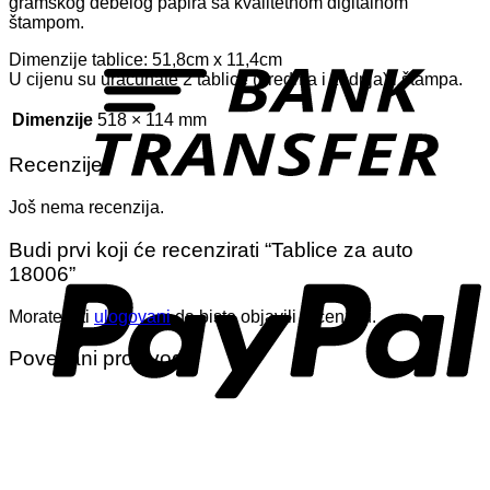
gramskog debelog papira sa kvalitetnom digitalnom
štampom.
T
Dimenzije tablice: 51,8cm x 11,4cm
U cijenu su uračunate 2 tablice (prednja i zadnja) i štampa.
Dimenzije
518 × 114 mm
Recenzije
Još nema recenzija.
P
Budi prvi koji će recenzirati “Tablice za auto
18006”
Morate biti
ulogovani
da biste objavili recenziju.
Povezani proizvodi