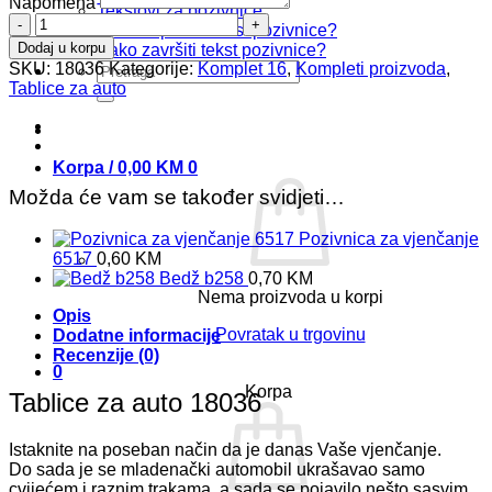
Napomena
Tekstovi za pozivnice
Tablice
Kako započeti tekst pozivnice?
za
Dodaj u korpu
Kako završiti tekst pozivnice?
auto
SKU:
18036
Kategorije:
Komplet 16
,
Kompleti proizvoda
,
Pretraži:
18036
Tablice za auto
količina
Korpa /
0,00
KM
0
Možda će vam se također svidjeti…
Pozivnica za vjenčanje
6517
0,60
KM
Bedž b258
0,70
KM
Nema proizvoda u korpi
Opis
Povratak u trgovinu
Dodatne informacije
Recenzije (0)
0
Korpa
Tablice za auto 18036
Istaknite na poseban način da je danas Vaše vjenčanje.
Do sada je se mladenački automobil ukrašavao samo
cvijećem i raznim trakama, a sada se pojavilo nešto sasvim