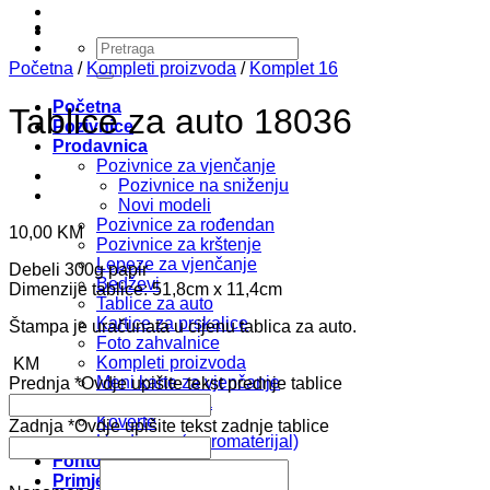
Pretraži:
Početna
/
Kompleti proizvoda
/
Komplet 16
Početna
Tablice za auto 18036
Pozivnice
Prodavnica
Pozivnice za vjenčanje
Pozivnice na sniženju
Novi modeli
Pozivnice za rođendan
10,00
KM
Pozivnice za krštenje
Lepeze za vjenčanje
Debeli 300g papir
Bedževi
Dimenzije tablice: 51,8cm x 11,4cm
Tablice za auto
Kartice za prskalice
Štampa je uračunata u cijenu tablica za auto.
Foto zahvalnice
Kompleti proizvoda
KM
Meni karte za vjenčanje
Prednja
*
Ovdje upišite tekst prednje tablice
Oznake mjesta
Koverte
Zadnja
*
Ovdje upišite tekst zadnje tablice
Uradi sam (repromaterijal)
Fontovi i Boje
Primjeri Tekstova