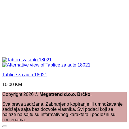
Tablice za auto 18021
10,00
KM
Copyright
2026
©
Megatrend d.o.o. Brčko
.
Sva prava zadržana. Zabranjeno kopiranje ili umnožavanje
sadržaja sajta bez dozvole vlasnika. Svi podaci koji se
nalaze na sajtu su informativnog karaktera i podložni su
izmjenama.