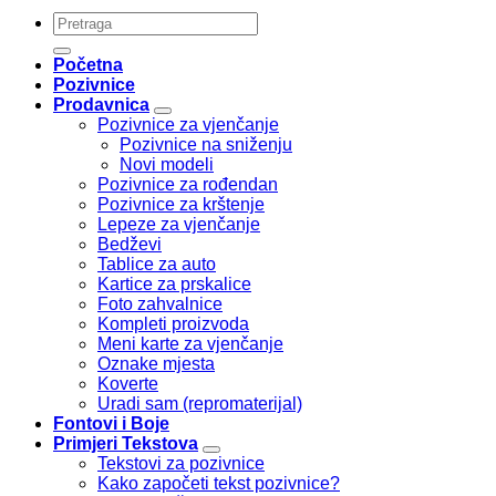
Pretraži:
Početna
Pozivnice
Prodavnica
Pozivnice za vjenčanje
Pozivnice na sniženju
Novi modeli
Pozivnice za rođendan
Pozivnice za krštenje
Lepeze za vjenčanje
Bedževi
Tablice za auto
Kartice za prskalice
Foto zahvalnice
Kompleti proizvoda
Meni karte za vjenčanje
Oznake mjesta
Koverte
Uradi sam (repromaterijal)
Fontovi i Boje
Primjeri Tekstova
Tekstovi za pozivnice
Kako započeti tekst pozivnice?