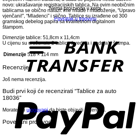
novo: ukrašavanje registracijskih tablica. Na ovim neobičnim
Nema proizvoda u korpi
tablicama se obično nalazi: ime mlade i mladoženje, “Upravo
vjenčani!”, “Mladenci” i slično. Tablice su izrađene od 300
Povratak u trgovinu
gramskog debelog papira sa kvalitetnom digitalnom
štampom.
T
Dimenzije tablice: 51,8cm x 11,4cm
U cijenu su uračunate 2 tablice (prednja i zadnja) i štampa.
Dimenzije
518 × 114 mm
Recenzije
Još nema recenzija.
P
Budi prvi koji će recenzirati “Tablice za auto
18036”
Morate biti
ulogovani
da biste objavili recenziju.
Povezani proizvodi