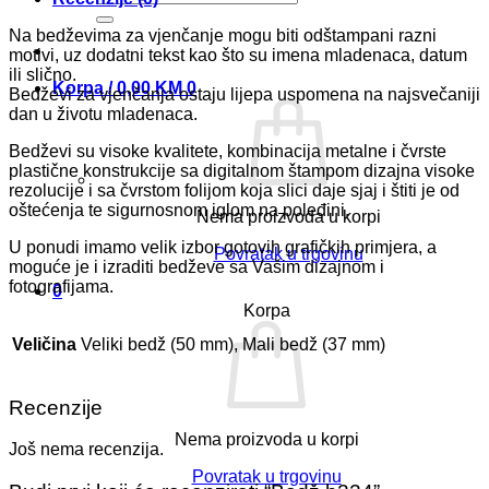
Na bedževima za vjenčanje mogu biti odštampani razni
motivi, uz dodatni tekst kao što su imena mladenaca, datum
ili slično.
Korpa /
0,00
KM
0
Bedževi za vjenčanja ostaju lijepa uspomena na najsvečaniji
dan u životu mladenaca.
Bedževi su visoke kvalitete, kombinacija metalne i čvrste
plastične konstrukcije sa digitalnom štampom dizajna visoke
rezolucije i sa čvrstom folijom koja slici daje sjaj i štiti je od
oštećenja te sigurnosnom iglom na poleđini.
Nema proizvoda u korpi
U ponudi imamo velik izbor gotovih grafičkih primjera, a
Povratak u trgovinu
moguće je i izraditi bedževe sa Vašim dizajnom i
fotografijama.
0
Korpa
Veličina
Veliki bedž (50 mm), Mali bedž (37 mm)
Recenzije
Nema proizvoda u korpi
Još nema recenzija.
Povratak u trgovinu