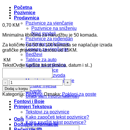
Početna
Pozivnice
Prodavnica
Pozivnice za vjenčanje
0,70
KM
Pozivnice na sniženju
Novi modeli
Minimalna količina za narudžbu je 50 komada.
Pozivnice za rođendan
Pozivnice za krštenje
Za količine od 50 do 100 komada se naplaćuje izrada
Lepeze za vjenčanje
grafičke pripreme u iznosu od 15KM.
Bedževi
Tablice za auto
KM
Kartice za prskalice
Tekst
Ovdje upišite tekst (imena, datum i sl..)
Foto zahvalnice
Kompleti proizvoda
Meni karte za vjenčanje
Bedž
Oznake mjesta
b224
Dodaj u korpu
Koverte
količina
Kategorija:
Bedževi
Oznaka:
Pokloni za goste
Uradi sam (repromaterijal)
Fontovi i Boje
Primjeri Tekstova
Tekstovi za pozivnice
Kako započeti tekst pozivnice?
Opis
Kako završiti tekst pozivnice?
Dodatne informacije
Pretraži:
Recenzije (0)