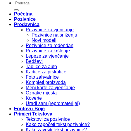
Pretraži:
Početna
Pozivnice
Prodavnica
Pozivnice za vjenčanje
Pozivnice na sniženju
Novi modeli
Pozivnice za rođendan
Pozivnice za krštenje
Lepeze za vjenčanje
Bedževi
Tablice za auto
Kartice za prskalice
Foto zahvalnice
Kompleti proizvoda
Meni karte za vjenčanje
Oznake mjesta
Koverte
Uradi sam (repromaterijal)
Fontovi i Boje
Primjeri Tekstova
Tekstovi za pozivnice
Kako započeti tekst pozivnice?
Kako završiti tekst pozivnice?