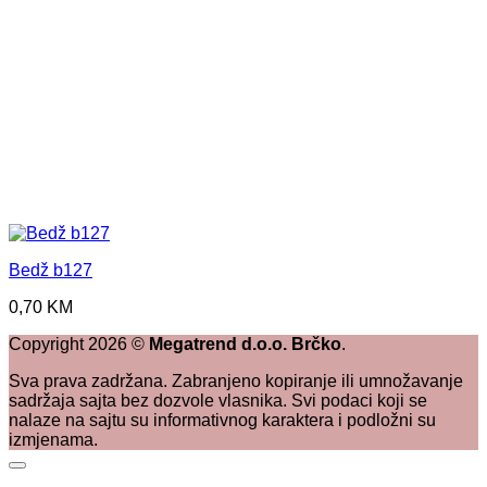
Bedž b127
0,70
KM
Copyright
2026
©
Megatrend d.o.o. Brčko
.
Sva prava zadržana. Zabranjeno kopiranje ili umnožavanje
sadržaja sajta bez dozvole vlasnika. Svi podaci koji se
nalaze na sajtu su informativnog karaktera i podložni su
izmjenama.