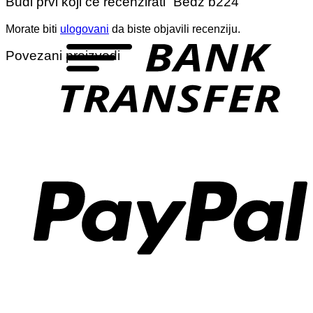
Budi prvi koji će recenzirati “Bedž b224”
T
Morate biti
ulogovani
da biste objavili recenziju.
Povezani proizvodi
P