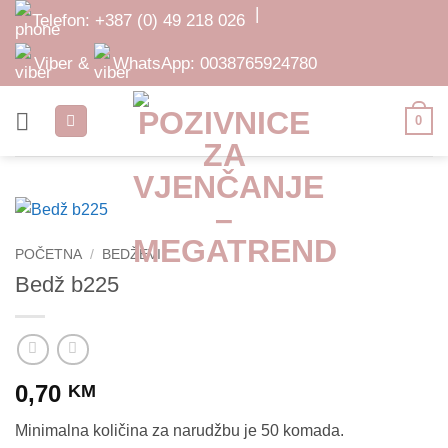
Skip
|
Telefon:
+387 (0) 49 218 026
to
content
Viber &
WhatsApp:
0038765924780
0
POČETNA
/
BEDŽEVI
Bedž b225
0,70
KM
Minimalna količina za narudžbu je 50 komada.