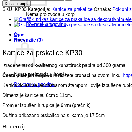
za
Dodaj u korpu
prskalice
SKU:
KP30
Kategorija:
Kartice za prskalice
Oznaka:
Pokloni z
KP30
Nema proizvoda u korpi
količina
Povratak u trgovinu
0
Opis
Korpa
Recenzije (0)
Kartice za prskalice KP30
Izrađene su od kvalitetnog kunstdruck papira od 300 grama.
Nema proizvoda u korpi
Česta pitanja i odgovore
možete pronaći na ovom linku:
http
Povratak u trgovinu
Kartica dolazi sa jednostranom štampom i dvije izbušene rupic
Dimenzije kartice su 8cm x 11cm.
Promjer izbušenih rupica je 6mm (prečnik).
Dužina prikazane prskalice na slikama je 17,5cm.
Recenzije