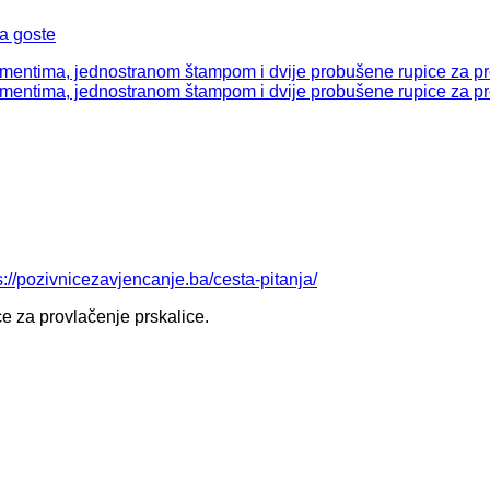
a goste
s://pozivnicezavjencanje.ba/cesta-pitanja/
e za provlačenje prskalice.