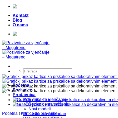
Skip
Telefon:
+387 (0) 49 218 026
|
to
Kontakt
content
Blog
O nama
Telefon:
+387 (0) 49 218 026
|
Pretraži:
Početna
Pozivnice
Prodavnica
Pozivnice za vjenčanje
Pozivnice na sniženju
Novi modeli
Početna
/
Kartice za prskalice
Pozivnice za rođendan