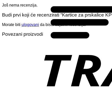
Još nema recenzija.
Budi prvi koji će recenzirati “Kartice za prskalice K
Morate biti
ulogovani
da biste objavili recenziju.
Povezani proizvodi