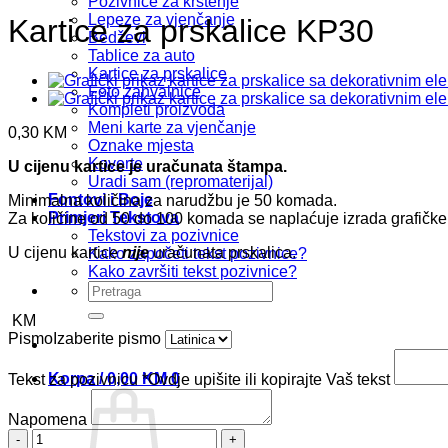
Pozivnice za krštenje
Lepeze za vjenčanje
Kartice za prskalice KP30
Bedževi
Tablice za auto
Kartice za prskalice
Foto zahvalnice
Kompleti proizvoda
Meni karte za vjenčanje
0,30
KM
Oznake mjesta
Koverte
U cijenu kartice je uračunata štampa.
Uradi sam (repromaterijal)
Fontovi i Boje
Minimalna količina za narudžbu je 50 komada.
Primjeri Tekstova
Za količine od 50 do 100 komada se naplaćuje izrada grafičk
Tekstovi za pozivnice
U cijenu kartice
nije
uračunata prskalica.
Kako započeti tekst pozivnice?
Kako završiti tekst pozivnice?
Pretraži:
KM
Pismo
Izaberite pismo
Korpa /
0,00
KM
0
Tekst za pozivnicu
*
Ovdje upišite ili kopirajte Vaš tekst
Napomena
Kartice