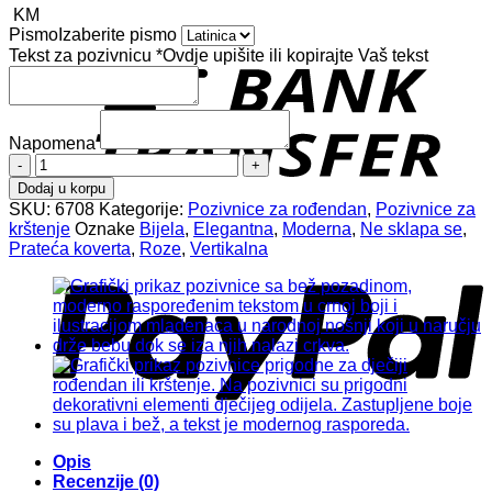
KM
Pismo
Izaberite pismo
T
Tekst za pozivnicu
*
Ovdje upišite ili kopirajte Vaš tekst
Napomena
Pozivnica
za
Dodaj u korpu
rođendan
SKU:
6708
Kategorije:
Pozivnice za rođendan
,
Pozivnice za
6708
krštenje
Oznake
Bijela
,
Elegantna
,
Moderna
,
Ne sklapa se
,
količina
P
Prateća koverta
,
Roze
,
Vertikalna
Opis
Recenzije (0)