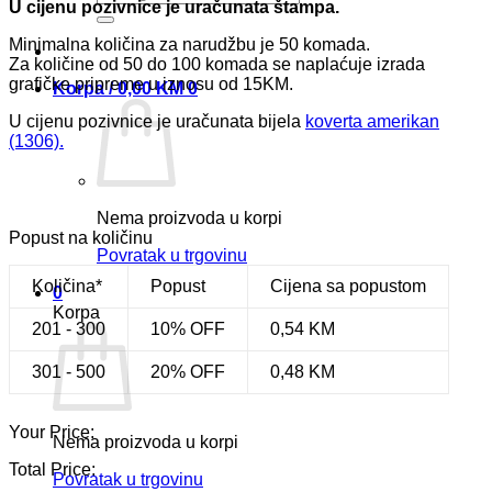
U cijenu pozivnice je uračunata štampa.
Minimalna količina za narudžbu je 50 komada.
Za količine od 50 do 100 komada se naplaćuje izrada
grafičke pripreme u iznosu od 15KM.
Korpa /
0,00
KM
0
U cijenu pozivnice je uračunata bijela
koverta amerikan
(1306).
Nema proizvoda u korpi
Popust na količinu
Povratak u trgovinu
Količina*
Popust
Cijena sa popustom
0
Korpa
201 - 300
10% OFF
0,54
KM
301 - 500
20% OFF
0,48
KM
Your Price:
Nema proizvoda u korpi
Total Price:
Povratak u trgovinu