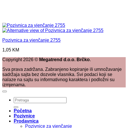
Pozivnica za vjenčanje 2755
1,05
KM
Copyright
2026
©
Megatrend d.o.o. Brčko
.
Sva prava zadržana. Zabranjeno kopiranje ili umnožavanje
sadržaja sajta bez dozvole vlasnika. Svi podaci koji se
nalaze na sajtu su informativnog karaktera i podložni su
izmjenama.
Pretraži:
Početna
Pozivnice
Prodavnica
Pozivnice za vjenčanje