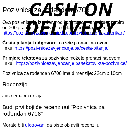
D
Pozivnica za rođendan 6708
Ova pozivnica je izrađena od kvalitetnog kunstdruck papira
od 300 grama. Uz pozivnicu dolazi i prateća koverta:
https://pozivnicezavjencanje.ba/proizvod/koverta-amerikan/
Česta pitanja i odgovore
možete pronaći na ovom
linku:
https://pozivnicezavjencanje.ba/cesta-pitanja/
Primjere tekstova
za pozivnice možete pronaći na ovom
linku:
https://pozivnicezavjencanje.ba/tekstovi-za-pozivnice/
Pozivnica za rođendan 6708 ima dimenzije: 22cm x 10cm
Recenzije
Još nema recenzija.
Budi prvi koji će recenzirati “Pozivnica za
rođendan 6708”
Morate biti
ulogovani
da biste objavili recenziju.