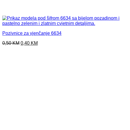
Pozivnice za vjenčanje 6634
Original
Current
0,50
KM
0,40
KM
price
price
was:
is:
0,50 KM.
0,40 KM.