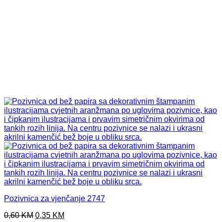
Pozivnica za vjenčanje 2747
Original
Current
0,60
KM
0,35
KM