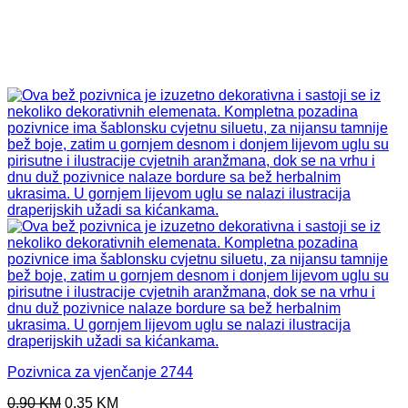
Pozivnica za vjenčanje 2744
Original
Current
0,90
KM
0,35
KM