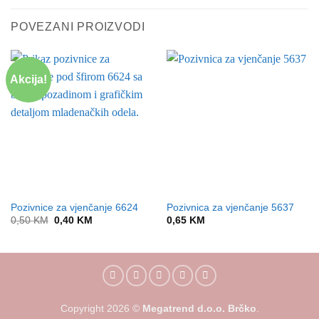
POVEZANI PROIZVODI
Akcija!
Pozivnice za vjenčanje 6624
Pozivnica za vjenčanje 5637
Original
Current
0,50
KM
0,40
KM
0,65
KM
price
price
was:
is:
0,50 KM.
0,40 KM.
Copyright
2026
©
Megatrend d.o.o. Brčko
.