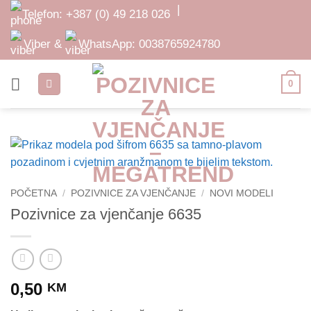
Skip
|
Telefon:
+387 (0) 49 218 026
to
content
Viber &
WhatsApp:
0038765924780
0
POČETNA
/
POZIVNICE ZA VJENČANJE
/
NOVI MODELI
Pozivnice za vjenčanje 6635
0,50
KM