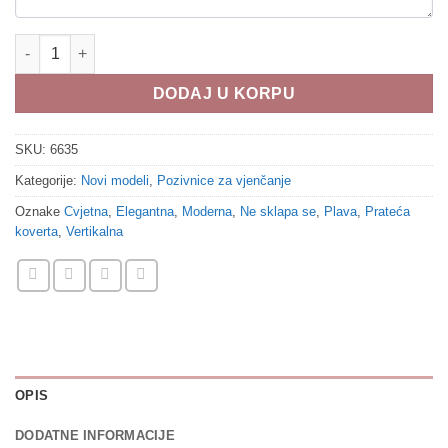
Pozivnice za vjenčanje 6635 količina
DODAJ U KORPU
SKU:
6635
Kategorije:
Novi modeli
,
Pozivnice za vjenčanje
Oznake
Cvjetna
,
Elegantna
,
Moderna
,
Ne sklapa se
,
Plava
,
Prateća
koverta
,
Vertikalna
OPIS
DODATNE INFORMACIJE