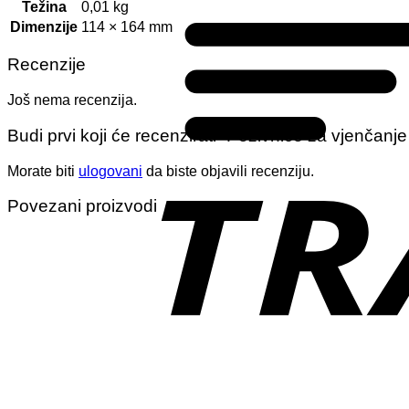
Težina
0,01 kg
Dimenzije
114 × 164 mm
Recenzije
Još nema recenzija.
Budi prvi koji će recenzirati “Pozivnice za vjenčanj
Morate biti
ulogovani
da biste objavili recenziju.
Povezani proizvodi