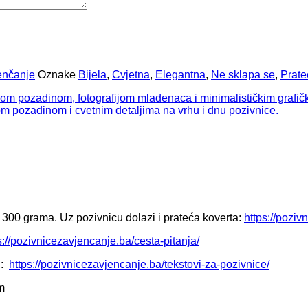
enčanje
Oznake
Bijela
,
Cvjetna
,
Elegantna
,
Ne sklapa se
,
Prate
 300 grama. Uz pozivnicu dolazi i prateća koverta:
https://poziv
s://pozivnicezavjencanje.ba/cesta-pitanja/
u:
https://pozivnicezavjencanje.ba/tekstovi-za-pozivnice/
m