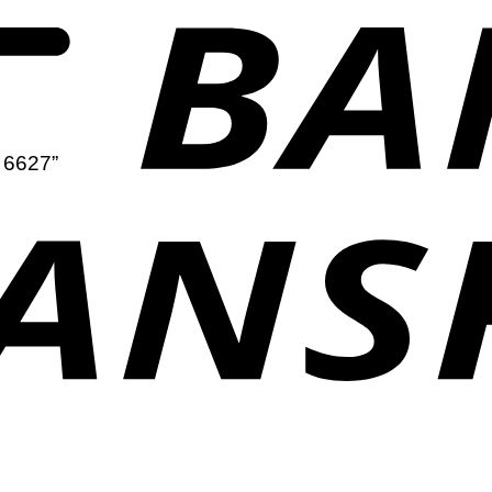
e 6627”