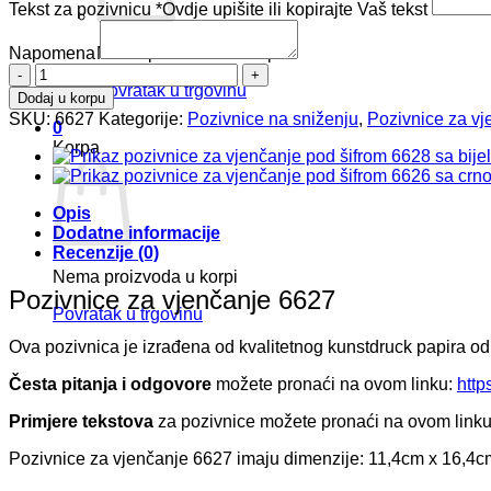
Tekst za pozivnicu
*
Ovdje upišite ili kopirajte Vaš tekst
Napomena
Nema proizvoda u korpi
Pozivnice
Povratak u trgovinu
za
Dodaj u korpu
vjenčanje
SKU:
6627
Kategorije:
Pozivnice na sniženju
,
Pozivnice za vj
0
6627
Korpa
količina
Opis
Dodatne informacije
Recenzije (0)
Nema proizvoda u korpi
Pozivnice za vjenčanje 6627
Povratak u trgovinu
Ova pozivnica je izrađena od kvalitetnog kunstdruck papira od
Česta pitanja i odgovore
možete pronaći na ovom linku:
http
Primjere tekstova
za pozivnice možete pronaći na ovom link
Pozivnice za vjenčanje 6627 imaju dimenzije: 11,4cm x 16,4c