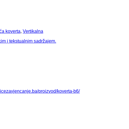
ća koverta
,
Vertikalna
nicezavjencanje.ba/proizvod/koverta-b6/
T