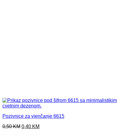
Pozivnice za vjenčanje 6615
Original
Current
0,50
KM
0,40
KM
price
price