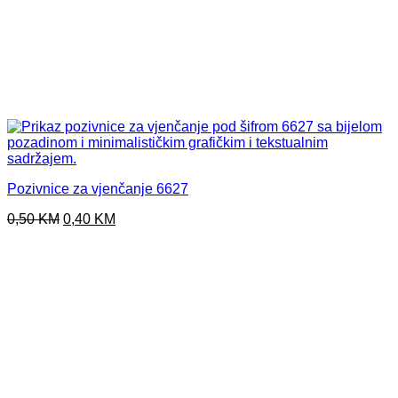
Pozivnice za vjenčanje 6627
Original
Current
0,50
KM
0,40
KM
price
price
was:
is:
0,50 KM.
0,40 KM.