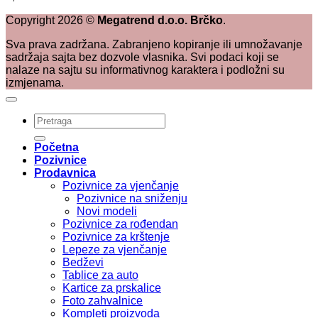
Copyright
2026
©
Megatrend d.o.o. Brčko
.
Sva prava zadržana. Zabranjeno kopiranje ili umnožavanje
sadržaja sajta bez dozvole vlasnika. Svi podaci koji se
nalaze na sajtu su informativnog karaktera i podložni su
izmjenama.
Pretraži:
Početna
Pozivnice
Prodavnica
Pozivnice za vjenčanje
Pozivnice na sniženju
Novi modeli
Pozivnice za rođendan
Pozivnice za krštenje
Lepeze za vjenčanje
Bedževi
Tablice za auto
Kartice za prskalice
Foto zahvalnice
Kompleti proizvoda