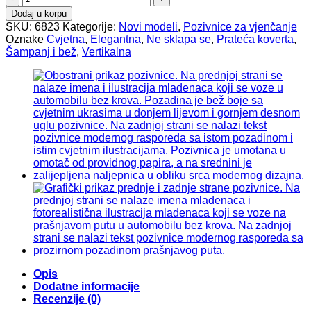
za
Dodaj u korpu
vjenčanje
SKU:
6823
Kategorije:
Novi modeli
,
Pozivnice za vjenčanje
6823
Oznake
Cvjetna
,
Elegantna
,
Ne sklapa se
,
Prateća koverta
,
količina
Šampanj i bež
,
Vertikalna
Opis
Dodatne informacije
Recenzije (0)