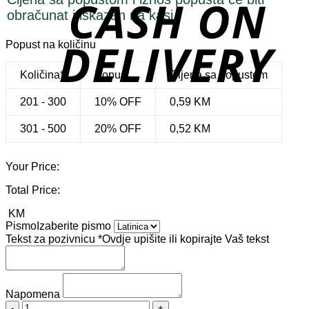
D
obračunat i iskazan na kasi.
Popust na količinu
Količina*
Popust
Cijena sa popustom
201 - 300
10% OFF
0,59
KM
301 - 500
20% OFF
0,52
KM
Your Price:
Total Price:
KM
Pismo
Izaberite pismo
Tekst za pozivnicu
*
Ovdje upišite ili kopirajte Vaš tekst
Napomena
Pozivnice