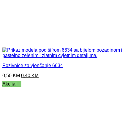
Pozivnice za vjenčanje 6634
Original
Current
0,50
KM
0,40
KM
price
price
Akcija!
was:
is:
0,50 KM.
0,40 KM.