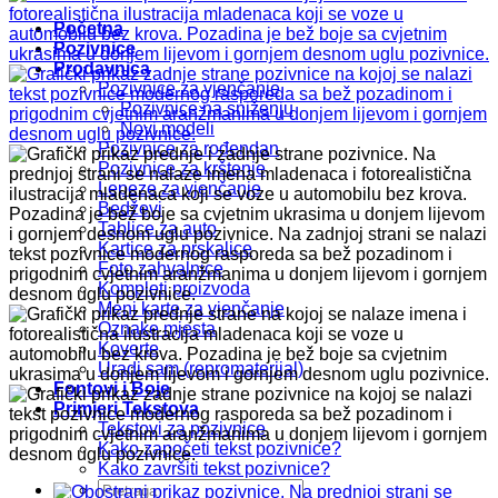
Početna
Pozivnice
Prodavnica
Pozivnice za vjenčanje
Pozivnice na sniženju
Novi modeli
Pozivnice za rođendan
Pozivnice za krštenje
Lepeze za vjenčanje
Bedževi
Tablice za auto
Kartice za prskalice
Foto zahvalnice
Kompleti proizvoda
Meni karte za vjenčanje
Oznake mjesta
Koverte
Uradi sam (repromaterijal)
Fontovi i Boje
Primjeri Tekstova
Tekstovi za pozivnice
Kako započeti tekst pozivnice?
Kako završiti tekst pozivnice?
Pretraži: