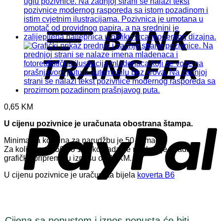
T
0,65
KM
P
U cijenu pozivnice je uračunata obostrana štampa.
Minimalna količina za narudžbu je 50 komada.
Za količine od 50 do 100 komada se naplaćuje izrada
grafičke pripreme u iznosu od 15KM.
U cijenu pozivnice je uračunata bijela
koverta B6
Cijena sa popustom i iznos popusta će biti