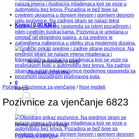
Korpa /
0,00
KM
0
Nema proizvoda u korpi
Povratak u trgovinu
0
Početna
/
Pozivnice za vjenčanje
/
Novi modeli
Korpa
Pozivnice za vjenčanje 6823
Nema proizvoda u korpi
Povratak u trgovinu