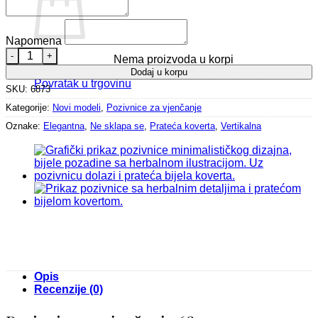
Napomena
Pozivnice za vjenčanje 6873 količina
Nema proizvoda u korpi
Dodaj u korpu
Povratak u trgovinu
SKU:
6873
Kategorije:
Novi modeli
,
Pozivnice za vjenčanje
Oznake:
Elegantna
,
Ne sklapa se
,
Prateća koverta
,
Vertikalna
Opis
Recenzije (0)