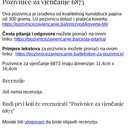
Pozivnice za vjenčanje 6873
Ova pozivnica je izrađena od kvalitetnog kunstdruck papira
od 300 grama. Uz pozivnicu dolazi i prateća koverta:
https://pozivnicezavjencanje.ba/proizvod/koverta-b6/
Česta pitanja i odgovore
možete pronaći na ovom
linku:
https://pozivnicezavjencanje.ba/cesta-pitanja/
Primjere tekstova
za pozivnice možete pronaći na ovom
linku:
https://pozivnicezavjencanje.ba/tekstovi-za-pozivnice/
Pozivnice za vjenčanje 6873 imaju dimenzije: 11,4cm x
16,4cm
Recenzije
Još nema recenzija.
Budi prvi koji će recenzirati “Pozivnice za vjenčanje
6873”
Morate biti
ulogovani
da biste objavili recenziju.