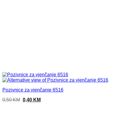
Pozivnice za vjenčanje 6516
Original
Current
0,50
KM
0,40
KM
price
price
was:
is:
0,50 KM.
0,40 KM.