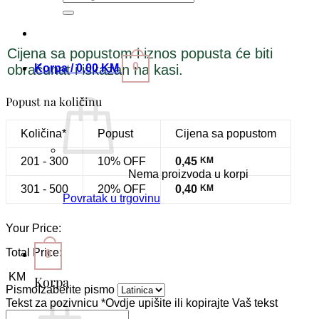
Cijena sa popustom i iznos popusta će biti
0
Korpa /
0,00
KM
obračunat i iskazan na kasi.
Popust na količinu
Količina*
Popust
Cijena sa popustom
201 - 300
10% OFF
0,45
KM
Nema proizvoda u korpi
301 - 500
20% OFF
0,40
KM
Povratak u trgovinu
Your Price:
Total Price:
0
KM
Korpa
Pismo
Izaberite pismo
Tekst za pozivnicu
*
Ovdje upišite ili kopirajte Vaš tekst