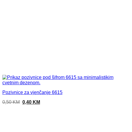
Pozivnice za vjenčanje 6615
Original
Current
0,50
KM
0,40
KM
price
price
was:
is:
0,50 KM.
0,40 KM.