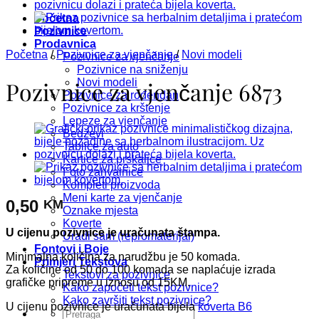
Početna
Pozivnice
Prodavnica
Početna
/
Pozivnice za vjenčanje
/
Novi modeli
Pozivnice za vjenčanje
Pozivnice na sniženju
Novi modeli
Pozivnice za vjenčanje 6873
Pozivnice za rođendan
Pozivnice za krštenje
Lepeze za vjenčanje
Bedževi
Tablice za auto
Kartice za prskalice
Foto zahvalnice
Kompleti proizvoda
Meni karte za vjenčanje
0,50
KM
Oznake mjesta
Koverte
U cijenu pozivnice je uračunata štampa.
Uradi sam (repromaterijal)
Fontovi i Boje
Minimalna količina za narudžbu je 50 komada.
Primjeri Tekstova
Za količine od 50 do 100 komada se naplaćuje izrada
Tekstovi za pozivnice
grafičke pripreme u iznosu od 15KM.
Kako započeti tekst pozivnice?
Kako završiti tekst pozivnice?
U cijenu pozivnice je uračunata bijela
koverta B6
Pretraži: