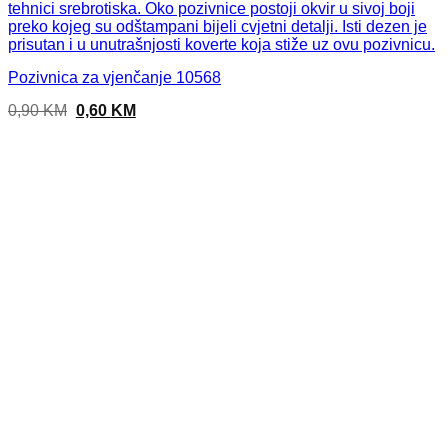
Pozivnica za vjenčanje 10568
Original
Current
0,90
KM
0,60
KM
price
price
was:
is:
0,90 KM.
0,60 KM.