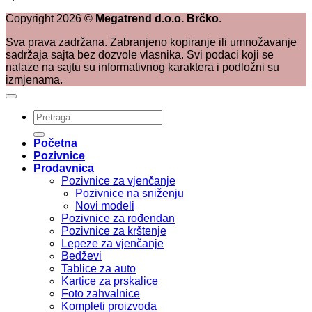
Copyright
2026
©
Megatrend d.o.o. Brčko
.
Sva prava zadržana. Zabranjeno kopiranje ili umnožavanje
sadržaja sajta bez dozvole vlasnika. Svi podaci koji se
nalaze na sajtu su informativnog karaktera i podložni su
izmjenama.
Pretraži:
Početna
Pozivnice
Prodavnica
Pozivnice za vjenčanje
Pozivnice na sniženju
Novi modeli
Pozivnice za rođendan
Pozivnice za krštenje
Lepeze za vjenčanje
Bedževi
Tablice za auto
Kartice za prskalice
Foto zahvalnice
Kompleti proizvoda