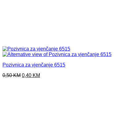
Pozivnica za vjenčanje 6515
Original
Current
0,50
KM
0,40
KM
price
price
was:
is:
0,50 KM.
0,40 KM.