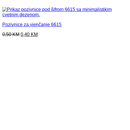
Pozivnice za vjenčanje 6615
Original
Current
0,50
KM
0,40
KM
price
price
was:
is:
0,50 KM.
0,40 KM.