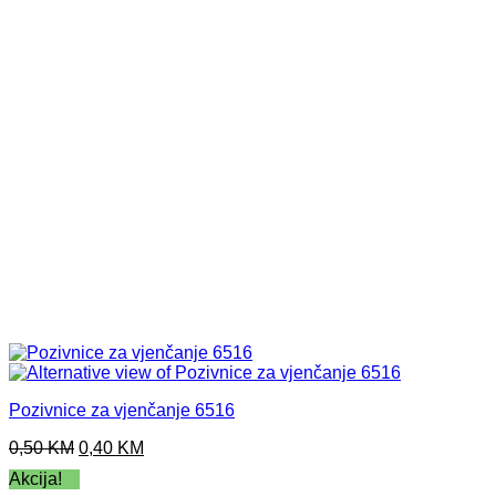
Pozivnice za vjenčanje 6516
Original
Current
0,50
KM
0,40
KM
price
price
Akcija!
was:
is: