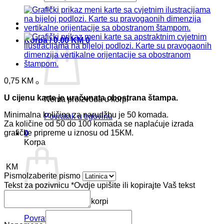
Korpa /
0,00
KM
0
0,75
KM
U cijenu karte je uračunata obostrana štampa.
Nema proizvoda u korpi
Minimalna količina za narudžbu je 50 komada.
Povratak u trgovinu
Za količine od 50 do 100 komada se naplaćuje izrada
grafičke pripreme u iznosu od 15KM.
0
Korpa
KM
Pismo
Izaberite pismo
Tekst za pozivnicu
*
Ovdje upišite ili kopirajte Vaš tekst
Nema proizvoda u korpi
Povratak u trgovinu