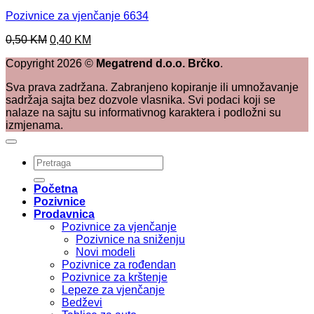
Pozivnice za vjenčanje 6634
Original
Current
0,50
KM
0,40
KM
price
price
Copyright
2026
©
Megatrend d.o.o. Brčko
.
was:
is:
0,50 KM.
0,40 KM.
Sva prava zadržana. Zabranjeno kopiranje ili umnožavanje
sadržaja sajta bez dozvole vlasnika. Svi podaci koji se
nalaze na sajtu su informativnog karaktera i podložni su
izmjenama.
Pretraži:
Početna
Pozivnice
Prodavnica
Pozivnice za vjenčanje
Pozivnice na sniženju
Novi modeli
Pozivnice za rođendan
Pozivnice za krštenje
Lepeze za vjenčanje
Bedževi