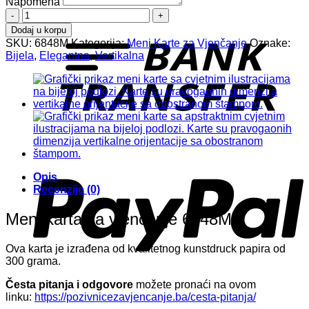
Napomena
Meni
karta
T
Dodaj u korpu
za
SKU:
6848M
Kategorija:
Meni Karte za Vjenčanje
Oznake:
vjenčanje
Bijela
,
Elegantna
,
Vertikalna
6848M
količina
P
Opis
Recenzije (0)
Meni karta za vjenčanje 6848M
Ova karta je izrađena od kvalitetnog kunstdruck papira od
300 grama.
Česta pitanja i odgovore
možete pronaći na ovom
linku:
https://pozivnicezavjencanje.ba/cesta-pitanja/