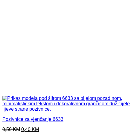
Pozivnice za vjenčanje 6633
Original
Current
0,50
KM
0,40
KM