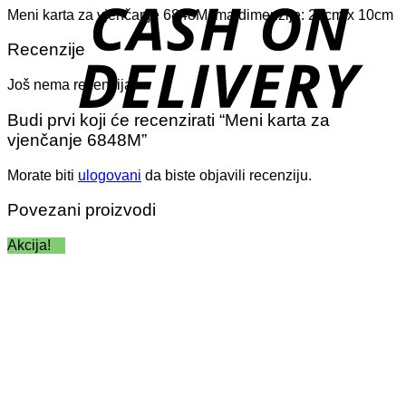
D
Meni karta za vjenčanje 6848M ima dimenzije: 22cm x 10cm
Recenzije
Još nema recenzija.
Budi prvi koji će recenzirati “Meni karta za
vjenčanje 6848M”
Morate biti
ulogovani
da biste objavili recenziju.
Povezani proizvodi
Akcija!