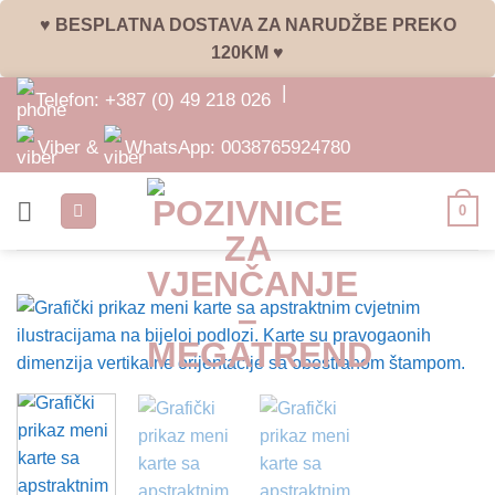
♥ BESPLATNA DOSTAVA ZA NARUDŽBE PREKO
120KM ♥
Skip
|
Telefon:
+387 (0) 49 218 026
to
content
Viber &
WhatsApp:
0038765924780
0