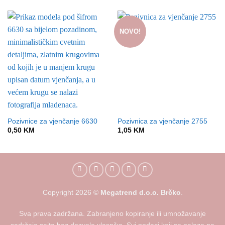
NOVO!
Pozivnice za vjenčanje 6630
Pozivnica za vjenčanje 2755
0,50
KM
1,05
KM
Copyright
2026
©
Megatrend d.o.o. Brčko
.
Sva prava zadržana. Zabranjeno kopiranje ili umnožavanje
sadržaja sajta bez dozvole vlasnika. Svi podaci koji se nalaze na