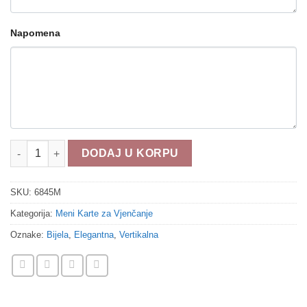
Napomena
Meni karta za vjenčanje 6845M količina
DODAJ U KORPU
SKU:
6845M
Kategorija:
Meni Karte za Vjenčanje
Oznake:
Bijela
,
Elegantna
,
Vertikalna