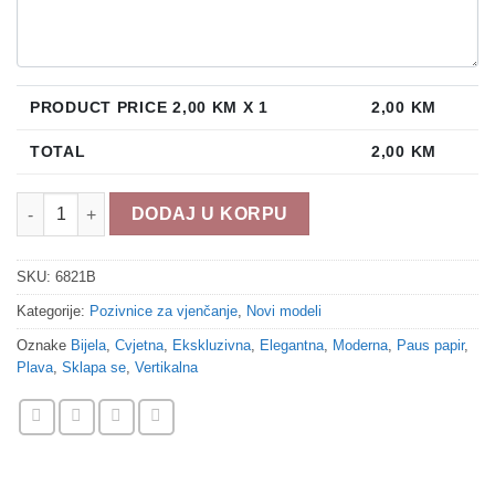
PRODUCT PRICE
2,00
KM X 1
2,00
KM
TOTAL
2,00
KM
Pozivnica za vjenčanje 6821B količina
DODAJ U KORPU
SKU:
6821B
Kategorije:
Pozivnice za vjenčanje
,
Novi modeli
Oznake
Bijela
,
Cvjetna
,
Ekskluzivna
,
Elegantna
,
Moderna
,
Paus papir
,
Plava
,
Sklapa se
,
Vertikalna