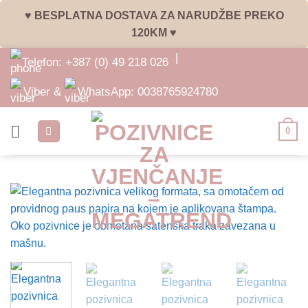
♥ BESPLATNA DOSTAVA ZA NARUDŽBE PREKO
120KM ♥
Skip
|
Telefon:
+387 (0) 49 218 026
to
content
Viber &
WhatsApp:
0038765924780
0