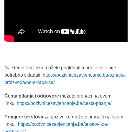
Na sledećem linku možete pogledati modele koje nije
potrebno sklapati:
https://pozivnicezavjencanje.ba/oznaka-
proizvoda/ne-sklapa-se/
Česta pitanja i odgovore
možete pronaći na ovom
linku:
https://pozivnicezavjencanje.ba/cesta-pitanja/
Primjere tekstova
za pozivnice možete pronaći na ovom
linku:
https://pozivnicezavjencanje.ba/tekstovi-za-
pozivnice/