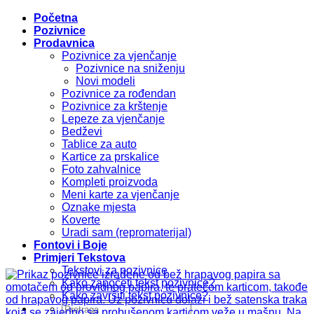
Početna
Pozivnice
Prodavnica
Pozivnice za vjenčanje
Pozivnice na sniženju
Novi modeli
Pozivnice za rođendan
Pozivnice za krštenje
Lepeze za vjenčanje
Bedževi
Tablice za auto
Kartice za prskalice
Foto zahvalnice
Kompleti proizvoda
Meni karte za vjenčanje
Oznake mjesta
Koverte
Uradi sam (repromaterijal)
Fontovi i Boje
Primjeri Tekstova
Tekstovi za pozivnice
Kako započeti tekst pozivnice?
Kako završiti tekst pozivnice?
Pretraži: