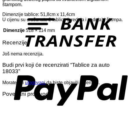
štampom.
T
Dimenzije tablice: 51,8cm x 11,4cm
U cijenu su uračunate 2 tablice (prednja i zadnja) i štampa.
Dimenzije
518 × 114 mm
Recenzije
Još nema recenzija.
P
Budi prvi koji će recenzirati “Tablice za auto
18033”
Morate biti
ulogovani
da biste objavili recenziju.
Povezani proizvodi