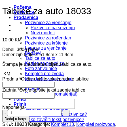
Početna
Tablice za auto 18033
Pozivnice
Prodavnica
Pozivnice za vjenčanje
Pozivnice na sniženju
Novi modeli
Pozivnice za rođendan
10,00
KM
Pozivnice za krštenje
Lepeze za vjenčanje
Debeli 300g papir
Bedževi
Dimenzije tablice: 51,8cm x 11,4cm
Tablice za auto
Kartice za prskalice
Štampa je uračunata u cijenu tablica za auto.
Foto zahvalnice
Kompleti proizvoda
KM
Meni karte za vjenčanje
Prednja
*
Ovdje upišite tekst prednje tablice
Oznake mjesta
Koverte
Zadnja
*
Ovdje upišite tekst zadnje tablice
Uradi sam (repromaterijal)
Fontovi i Boje
Primjeri Tekstova
Napomena
Tekstovi za pozivnice
Tablice
Kako započeti tekst pozivnice?
za
Dodaj u korpu
Kako završiti tekst pozivnice?
auto
SKU:
18033
Kategorije:
Komplet 13
,
Kompleti proizvoda
,
Pretraži: