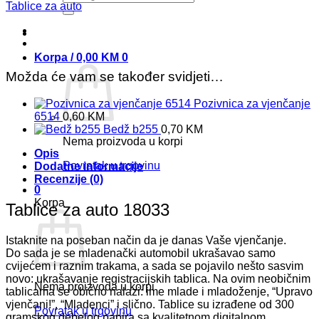
18033
Tablice za auto
količina
Korpa /
0,00
KM
0
Možda će vam se također svidjeti…
Pozivnica za vjenčanje
6514
0,60
KM
Bedž b255
0,70
KM
Nema proizvoda u korpi
Opis
Povratak u trgovinu
Dodatne informacije
Recenzije (0)
0
Korpa
Tablice za auto 18033
Istaknite na poseban način da je danas Vaše vjenčanje.
Do sada je se mladenački automobil ukrašavao samo
cvijećem i raznim trakama, a sada se pojavilo nešto sasvim
novo: ukrašavanje registracijskih tablica. Na ovim neobičnim
Nema proizvoda u korpi
tablicama se obično nalazi: ime mlade i mladoženje, “Upravo
vjenčani!”, “Mladenci” i slično. Tablice su izrađene od 300
Povratak u trgovinu
gramskog debelog papira sa kvalitetnom digitalnom