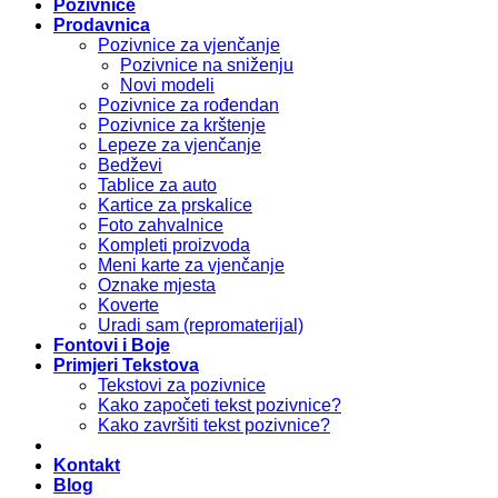
Pozivnice
Prodavnica
Pozivnice za vjenčanje
Pozivnice na sniženju
Novi modeli
Pozivnice za rođendan
Pozivnice za krštenje
Lepeze za vjenčanje
Bedževi
Tablice za auto
Kartice za prskalice
Foto zahvalnice
Kompleti proizvoda
Meni karte za vjenčanje
Oznake mjesta
Koverte
Uradi sam (repromaterijal)
Fontovi i Boje
Primjeri Tekstova
Tekstovi za pozivnice
Kako započeti tekst pozivnice?
Kako završiti tekst pozivnice?
Kontakt
Blog