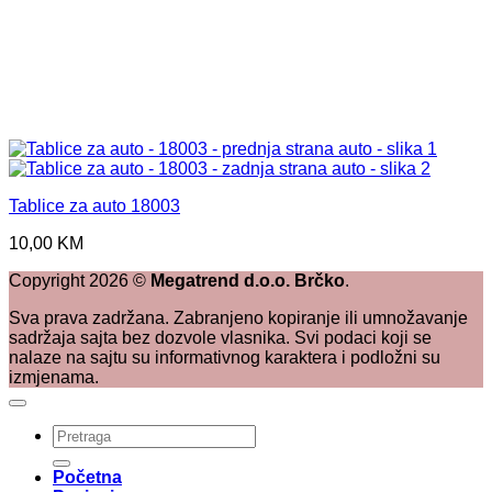
Tablice za auto 18003
10,00
KM
Copyright
2026
©
Megatrend d.o.o. Brčko
.
Sva prava zadržana. Zabranjeno kopiranje ili umnožavanje
sadržaja sajta bez dozvole vlasnika. Svi podaci koji se
nalaze na sajtu su informativnog karaktera i podložni su
izmjenama.
Pretraži:
Početna