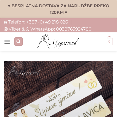
♥ BESPLATNA DOSTAVA ZA NARUDŽBE PREKO
120KM ♥
Skip
Telefon:
+387 (0) 49 218 026
|
to
Viber &
WhatsApp:
0038765924780
content
0