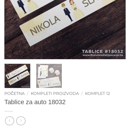
POČETNA
/
KOMPLETI PROIZVODA
/
KOMPLET 12
Tablice za auto 18032