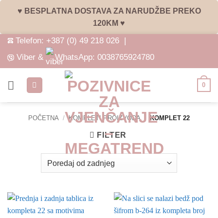
♥ BESPLATNA DOSTAVA ZA NARUDŽBE PREKO
120KM ♥
Skip
Telefon:
+387 (0) 49 218 026
|
to
Viber &
WhatsApp:
0038765924780
content
0
POČETNA
/
KOMPLETI PROIZVODA
/
KOMPLET 22
FILTER