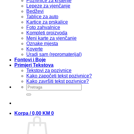
Pozivnice za krštenje
Lepeze za vjenčanje
Bedževi
Tablice za auto
Kartice za prskalice
Foto zahvalnice
Kompleti proizvoda
Meni karte za vjenčanje
Oznake mjesta
Koverte
Uradi sam (repromaterijal)
Fontovi i Boje
Primjeri Tekstova
Tekstovi za pozivnice
Kako započeti tekst pozivnice?
Kako završiti tekst pozivnice?
Pretraži:
Korpa /
0,00
KM
0