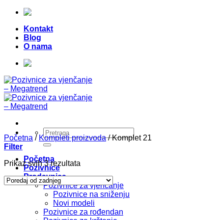
Skip
Telefon:
+387 (0) 49 218 026
|
to
Kontakt
content
Blog
O nama
Telefon:
+387 (0) 49 218 026
|
Pretraži:
Početna
/
Kompleti proizvoda
/
Komplet 21
Filter
Početna
Sorted
Prikaz svih 3 rezultata
Pozivnice
by
Prodavnica
latest
Pozivnice za vjenčanje
Pozivnice na sniženju
Novi modeli
Pozivnice za rođendan