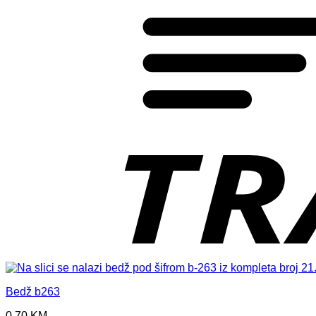
Bedž b263
0,70
KM