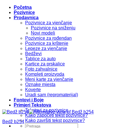
Početna
Pozivnice
Prodavnica
Pozivnice za vjenčanje
Pozivnice na sniženju
Novi modeli
Pozivnice za rođendan
Pozivnice za krštenje
Lepeze za vjenčanje
Bedževi
Tablice za auto
Kartice za prskalice
Foto zahvalnice
Kompleti proizvoda
Meni karte za vjenčanje
Oznake mjesta
Koverte
Uradi sam (repromaterijal)
Fontovi i Boje
Primjeri Tekstova
Tekstovi za pozivnice
Kako započeti tekst pozivnice?
Kako završiti tekst pozivnice?
Bedž b254
Pretraži: