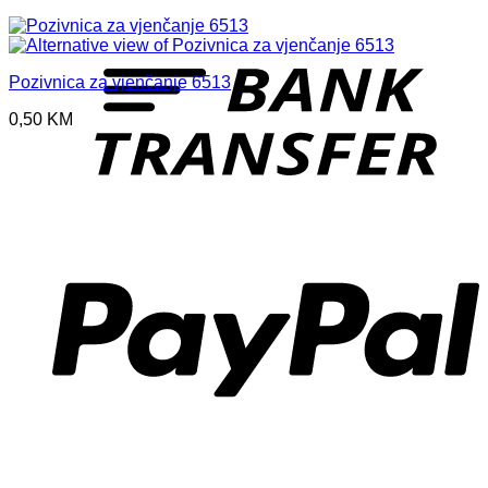
T
Pozivnica za vjenčanje 6513
0,50
KM
P