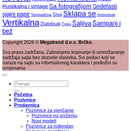
Sa fotografijom
Sedefasti
Rustikalna i vintage
Sklapa se
sjajni papir
Siva
Simpatična
Srebrotisak
Vertikalna
Šaljiva
Šampanj i
Zlatotisak
Čipka
bež
Copyright
2026
©
Megatrend d.o.o. Brčko
.
Sva prava zadržana. Zabranjeno kopiranje ili umnožavanje
sadržaja sajta bez dozvole vlasnika. Svi podaci koji se
nalaze na sajtu su informativnog karaktera i podložni su
izmjenama.
Pretraži:
Početna
Pozivnice
Prodavnica
Pozivnice za vjenčanje
Pozivnice na sniženju
Novi modeli
Pozivnice za rođendan