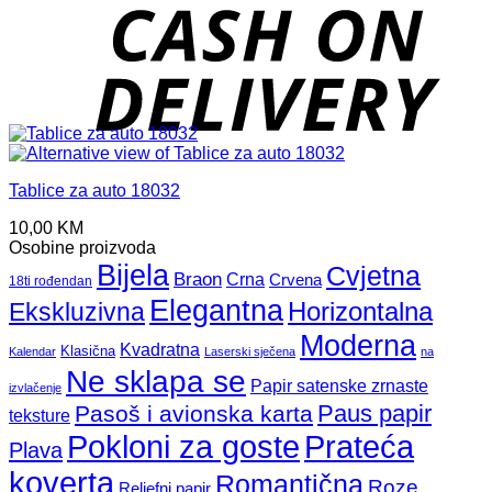
D
Tablice za auto 18032
10,00
KM
Osobine proizvoda
Bijela
Cvjetna
Braon
Crna
Crvena
18ti rođendan
Elegantna
Horizontalna
Ekskluzivna
Moderna
Kvadratna
Klasična
Kalendar
Laserski sječena
na
Ne sklapa se
Papir satenske zrnaste
izvlačenje
Paus papir
Pasoš i avionska karta
teksture
Pokloni za goste
Prateća
Plava
koverta
Romantična
Roze
Reljefni papir