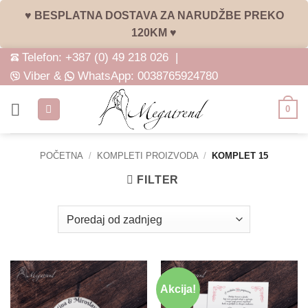
♥ BESPLATNA DOSTAVA ZA NARUDŽBE PREKO
120KM ♥
Skip
Telefon:
+387 (0) 49 218 026
|
to
Viber &
WhatsApp:
0038765924780
content
0
POČETNA
/
KOMPLETI PROIZVODA
/
KOMPLET 15
FILTER
Akcija!