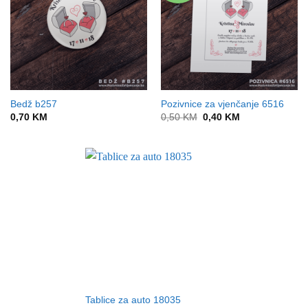
Bedž b257
Pozivnice za vjenčanje 6516
Original
Current
0,70
KM
0,50
KM
0,40
KM
price
price
was:
is:
0,50 KM.
0,40 KM.
Tablice za auto 18035