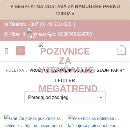
♥ BESPLATNA DOSTAVA ZA NARUDŽBE PREKO
120KM ♥
Skip
Telefon:
+387 (0) 49 218 026
|
to
Viber &
WhatsApp:
0038765924780
content
0
POČETNA
/
PROIZVODI OZNAČENI “SEDEFASTI SJAJNI PAPIR”
FILTER