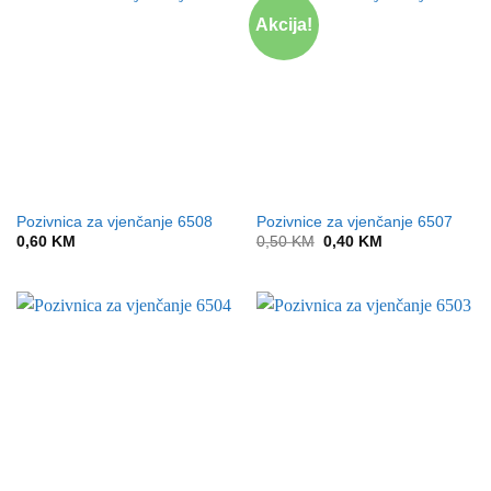
Akcija!
Pozivnica za vjenčanje 6508
Pozivnice za vjenčanje 6507
Original
Current
0,60
KM
0,50
KM
0,40
KM
price
price
was:
is:
0,50 KM.
0,40 KM.