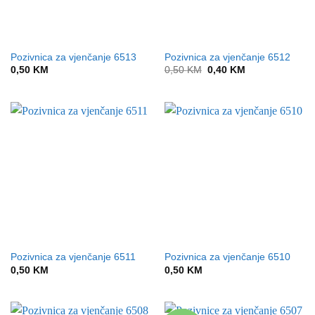
Pozivnica za vjenčanje 6513
Pozivnica za vjenčanje 6512
Original
Current
0,50
KM
0,50
KM
0,40
KM
price
price
was:
is:
0,50 KM.
0,40 KM.
Pozivnica za vjenčanje 6511
Pozivnica za vjenčanje 6510
0,50
KM
0,50
KM