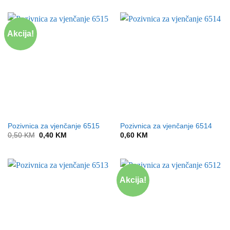
was:
is:
0,50 KM.
0,40 KM.
Akcija!
Pozivnica za vjenčanje 6515
Pozivnica za vjenčanje 6514
Original
Current
0,50
KM
0,40
KM
0,60
KM
price
price
was:
is:
0,50 KM.
0,40 KM.
Akcija!