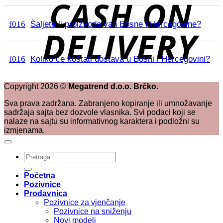
D
Šaljete li proizvode van Bosne i Hercegovine?
Koliko će koštati dostava u Bosni i Hercegovini?
Copyright
2026
©
Megatrend d.o.o. Brčko
.
Sva prava zadržana. Zabranjeno kopiranje ili umnožavanje
sadržaja sajta bez dozvole vlasnika. Svi podaci koji se
nalaze na sajtu su informativnog karaktera i podložni su
izmjenama.
Pretraži:
Početna
Pozivnice
Prodavnica
Pozivnice za vjenčanje
Pozivnice na sniženju
Novi modeli