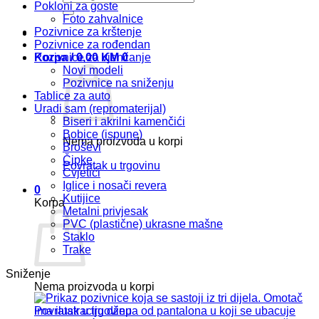
Pokloni za goste
Foto zahvalnice
Pozivnice za krštenje
Pozivnice za rođendan
Korpa /
0,00
KM
0
Pozivnice za vjenčanje
Novi modeli
Pozivnice na sniženju
Tablice za auto
Uradi sam (repromaterijal)
Biseri i akrilni kamenčići
Bobice (ispune)
Nema proizvoda u korpi
Broševi
Čipke
Povratak u trgovinu
Cvjetići
Iglice i nosači revera
0
Kutijice
Korpa
Metalni privjesak
PVC (plastične) ukrasne mašne
Staklo
Trake
Sniženje
Nema proizvoda u korpi
Povratak u trgovinu