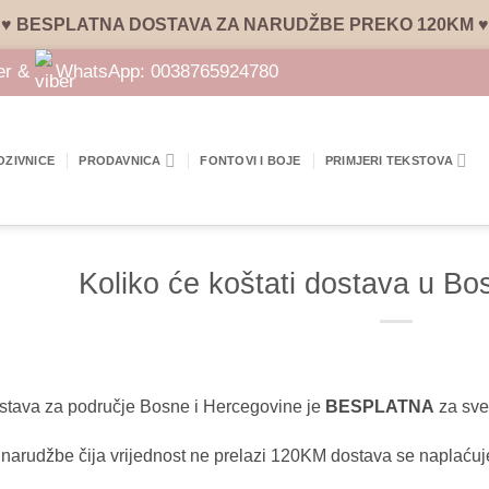
♥ BESPLATNA DOSTAVA ZA NARUDŽBE PREKO 120KM ♥
er &
WhatsApp:
0038765924780
OZIVNICE
PRODAVNICA
FONTOVI I BOJE
PRIMJERI TEKSTOVA
Koliko će koštati dostava u Bo
stava za područje Bosne i Hercegovine je
BESPLATNA
za sve
narudžbe čija vrijednost ne prelazi 120KM dostava se naplaću