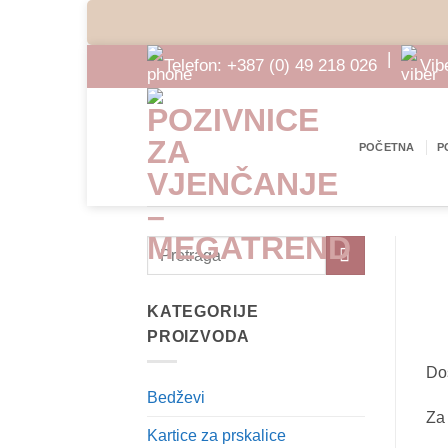
Skip
|
Telefon:
+387 (0) 49 218 026
Vib
to
content
POČETNA
P
KATEGORIJE
PROIZVODA
Do
Bedževi
Za 
Kartice za prskalice