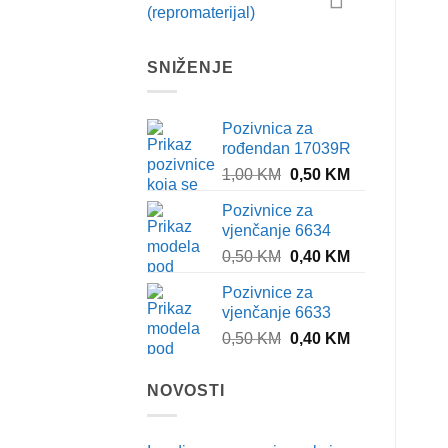
(repromaterijal)
SNIŽENJE
Pozivnica za
rođendan 17039R
Original
Current
1,00
KM
0,50
KM
price
price
Pozivnice za
was:
is:
vjenčanje 6634
1,00 KM.
0,50 KM.
Original
Current
0,50
KM
0,40
KM
price
price
Pozivnice za
was:
is:
vjenčanje 6633
0,50 KM.
0,40 KM.
Original
Current
0,50
KM
0,40
KM
price
price
was:
is:
NOVOSTI
0,50 KM.
0,40 KM.