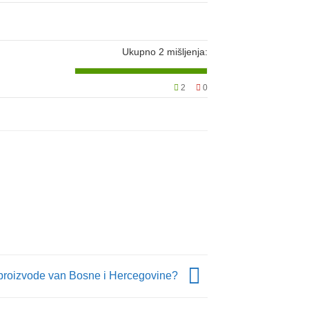
Ukupno
2
mišljenja:
2
0
i proizvode van Bosne i Hercegovine?