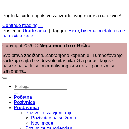
Pogledaj video uputstvo za izradu ovog modela narukvice!
Continue reading
→
Posted in
Uradi sama
|
Tagged
Biser
,
biserna
,
metalno srce
,
narukvica
,
srce
Copyright
2026
©
Megatrend d.o.o. Brčko
.
Sva prava zadržana. Zabranjeno kopiranje ili umnožavanje
sadržaja sajta bez dozvole vlasnika. Svi podaci koji se
nalaze na sajtu su informativnog karaktera i podložni su
izmjenama.
Pretraži:
Početna
Pozivnice
Prodavnica
Pozivnice za vjenčanje
Pozivnice na sniženju
Novi modeli
Pozivnice za rođendan