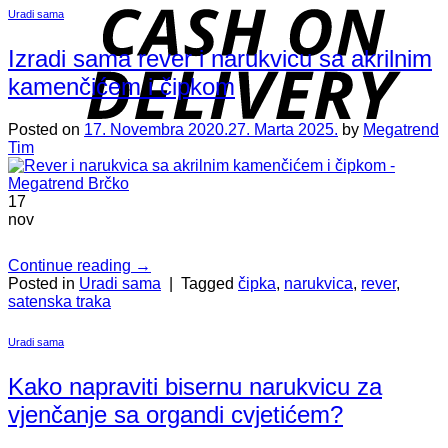
D
Uradi sama
Izradi sama rever i narukvicu sa akrilnim
kamenčićem i čipkom
Posted on
17. Novembra 2020.
27. Marta 2025.
by
Megatrend
Tim
17
nov
Continue reading
→
Posted in
Uradi sama
|
Tagged
čipka
,
narukvica
,
rever
,
satenska traka
Uradi sama
Kako napraviti bisernu narukvicu za
vjenčanje sa organdi cvjetićem?