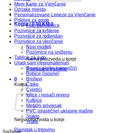
Meni Karte za Vjenčanje
Oznake mjesta
Personalizovane Lepeze za Vjenčanje
Pokloni za goste
Korpa /
0,00
KM
0
Foto zahvalnice
Pozivnice za krštenje
Pozivnice za rođendan
Pozivnice za vjenčanje
Novi modeli
Pozivnice na sniženju
Tablice za auto
Nema proizvoda u korpi
Uradi sam (repromaterijal)
Biseri i akrilni kamenčići
Povratak u trgovinu
Bobice (ispune)
Broševi
0
Čipke
Korpa
Cvjetići
Iglice i nosači revera
Kutijice
Metalni privjesak
PVC (plastične) ukrasne mašne
Staklo
Nema proizvoda u korpi
Trake
Povratak u trgovinu
Sniženje