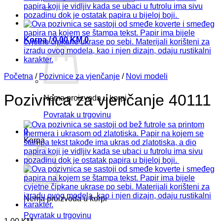
Korpa /
0,00
KM
0
Početna
/
Pozivnice za vjenčanje
/
Novi modeli
Pozivnica za vjenčanje 40111
Nema proizvoda u korpi
Povratak u trgovinu
0
Korpa
Nema proizvoda u korpi
Povratak u trgovinu