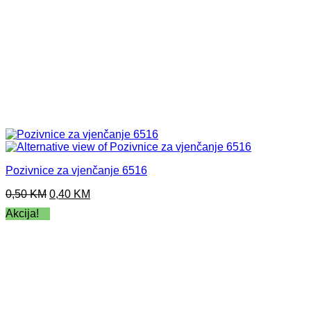
Pozivnice za vjenčanje 6516
Original
Current
0,50
KM
0,40
KM
price
price
Akcija!
was:
is:
0,50 KM.
0,40 KM.