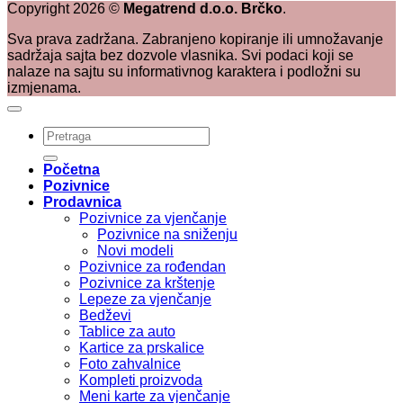
Copyright
2026
©
Megatrend d.o.o. Brčko
.
Sva prava zadržana. Zabranjeno kopiranje ili umnožavanje
sadržaja sajta bez dozvole vlasnika. Svi podaci koji se
nalaze na sajtu su informativnog karaktera i podložni su
izmjenama.
Pretraži:
Početna
Pozivnice
Prodavnica
Pozivnice za vjenčanje
Pozivnice na sniženju
Novi modeli
Pozivnice za rođendan
Pozivnice za krštenje
Lepeze za vjenčanje
Bedževi
Tablice za auto
Kartice za prskalice
Foto zahvalnice
Kompleti proizvoda
Meni karte za vjenčanje