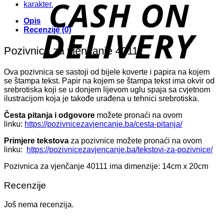
D
Opis
Recenzije (0)
Pozivnica za vjenčanje 40111
Ova pozivnica se sastoji od bijele koverte i papira na kojem
se štampa tekst. Papir na kojem se štampa tekst ima okvir od
srebrotiska koji se u donjem lijevom uglu spaja sa cvjetnom
ilustracijom koja je takođe urađena u tehnici srebrotiska.
Česta pitanja i odgovore
možete pronaći na ovom
linku:
https://pozivnicezavjencanje.ba/cesta-pitanja/
Primjere tekstova
za pozivnice možete pronaći na ovom
linku:
https://pozivnicezavjencanje.ba/tekstovi-za-pozivnice/
Pozivnica za vjenčanje 40111 ima dimenzije: 14cm x 20cm
Recenzije
Još nema recenzija.