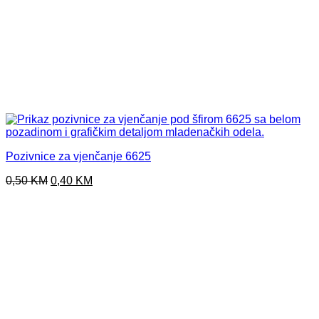
Pozivnice za vjenčanje 6625
Original
Current
0,50
KM
0,40
KM
price
price
was:
is:
0,50 KM.
0,40 KM.