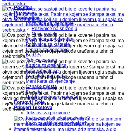
Početna
Pozivnice
Prodavnica
Pozivnice za vjenčanje
Pozivnice na sniženju
Novi modeli
Pozivnice za rođendan
Pozivnice za krštenje
Lepeze za vjenčanje
Bedževi
Tablice za auto
Kartice za prskalice
Foto zahvalnice
Kompleti proizvoda
Meni karte za vjenčanje
Oznake mjesta
Koverte
Uradi sam (repromaterijal)
Fontovi i Boje
Primjeri Tekstova
Tekstovi za pozivnice
Kako započeti tekst pozivnice?
Kako završiti tekst pozivnice?
Pretraži: