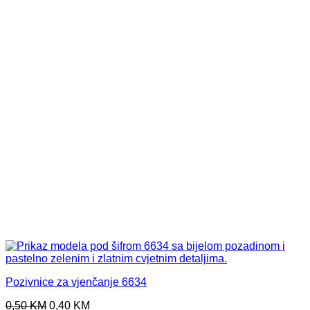
Pozivnice za vjenčanje 6634
Original
Current
0,50
KM
0,40
KM