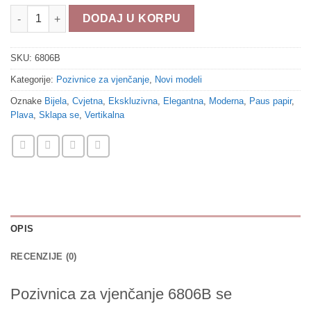
Pozivnica za vjenčanje 6806B količina
DODAJ U KORPU
SKU:
6806B
Kategorije:
Pozivnice za vjenčanje
,
Novi modeli
Oznake
Bijela
,
Cvjetna
,
Ekskluzivna
,
Elegantna
,
Moderna
,
Paus papir
,
Plava
,
Sklapa se
,
Vertikalna
OPIS
RECENZIJE (0)
Pozivnica za vjenčanje 6806B se