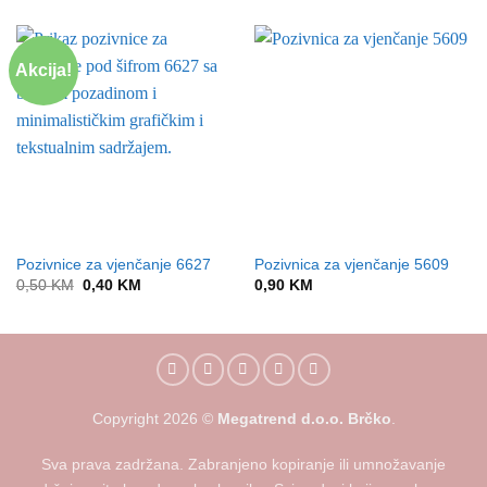
Akcija!
Pozivnice za vjenčanje 6627
Pozivnica za vjenčanje 5609
Original
Current
0,50
KM
0,40
KM
0,90
KM
price
price
was:
is:
0,50 KM.
0,40 KM.
Copyright
2026
©
Megatrend d.o.o. Brčko
.
Sva prava zadržana. Zabranjeno kopiranje ili umnožavanje