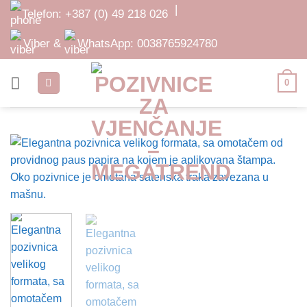
Skip
|
Telefon:
+387 (0) 49 218 026
to
content
Viber &
WhatsApp:
0038765924780
0