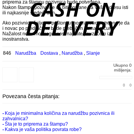
priprema za štampu pozivnica bude potvrđena.
D
Nakon štampe pozivnice će biti poslane na Vašu adresu isti
ili najkasnije sledeći dan.
Ako pozivnice šaljemo poštom u inostranstvo potrebno je da
i novac po predračunu bude prebačen na naš račun.
Nažalost nemamo mogućnost naplate pouzećem iz
inostranstva.
846
Narudžba
Dostava
,
Narudžba
,
Slanje
Ukupno
0
mišljenja:
0
0
Povezana česta pitanja:
Koja je minimalna količina za narudžbu pozivnica ili
zahvalnica?
Šta je to priprema za štampu?
Kakva je vaša politika povrata robe?