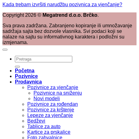
Kada trebam izvršiti narudžbu pozivnica za vjenčanje?
Copyright
2026
©
Megatrend d.o.o. Brčko
.
Sva prava zadržana. Zabranjeno kopiranje ili umnožavanje
sadržaja sajta bez dozvole vlasnika. Svi podaci koji se
nalaze na sajtu su informativnog karaktera i podložni su
izmjenama.
Pretraži:
Početna
Pozivnice
Prodavnica
Pozivnice za vjenčanje
Pozivnice na sniženju
Novi modeli
Pozivnice za rođendan
Pozivnice za krštenje
Lepeze za vjenčanje
Bedževi
Tablice za auto
Kartice za prskalice
Foto zahvalnice