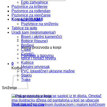
Foto zahvalnice
Pozivnice za krštenje
Pozivnice za rođendan
Pozivnice za vjenčanje
Korpa /
0,00
KM
0
Novi modeli
Pozivnice na sniženju
Tablice za auto
Uradi sam (repromaterijal)
Biseri i akrilni kamenčići
Bobice (ispune)
Broševi
Nema proizvoda u korpi
Čipke
Cvjetići
Povratak u trgovinu
Iglice i nosači revera
Kutijice
0
Metalni privjesak
Korpa
PVC (plastične) ukrasne mašne
Staklo
Trake
Sniženje
Nema proizvoda u korpi
Povratak u trgovinu