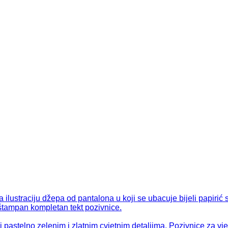
t
Pozivnice za vj