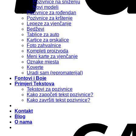
Pozivnice na sniženju
Novi modeli
Pozivnice za rođendan
Pozivnice za krštenje
Lepeze za vjenčanje
Bedževi
Tablice za auto
Kartice za prskalice
Foto zahvalnice
Kompleti proizvoda
Meni karte za vjenčanje
Oznake mjesta
Koverte
Uradi sam (repromaterijal)
Fontovi i Boje
Primjeri Tekstova
Tekstovi za pozivnice
Kako započeti tekst pozivnice?
Kako završiti tekst pozivnice?
Kontakt
Blog
O nama