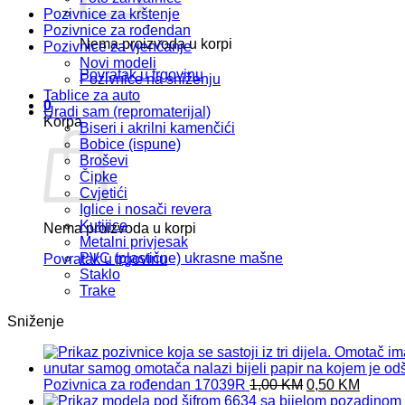
Pozivnice za krštenje
Pozivnice za rođendan
Nema proizvoda u korpi
Pozivnice za vjenčanje
Novi modeli
Povratak u trgovinu
Pozivnice na sniženju
Tablice za auto
0
Uradi sam (repromaterijal)
Korpa
Biseri i akrilni kamenčići
Bobice (ispune)
Broševi
Čipke
Cvjetići
Iglice i nosači revera
Kutijice
Nema proizvoda u korpi
Metalni privjesak
PVC (plastične) ukrasne mašne
Povratak u trgovinu
Staklo
Trake
Sniženje
Original
Curren
Pozivnica za rođendan 17039R
1,00
KM
0,50
KM
price
price