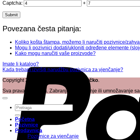
Captcha:
+
Povezana česta pitanja:
Koliko košta štampa, možemo li naručiti pozivnice/zahv
Mogu li pozivnici dodati/ukloniti određene elemente (slojev
Kako mogu naručiti vaše proizvode?
Imate li katalog?
Kada trebam izvršiti narudžbu pozivnica za vjenčanje?
Copyright
2026
©
Megatrend d.o.o. Brčko
.
Sva prava zadržana. Zabranjeno kopiranje ili umnožavanje sadr
Pretraži:
Početna
Pozivnice
Prodavnica
Pozivnice za vjenčanje