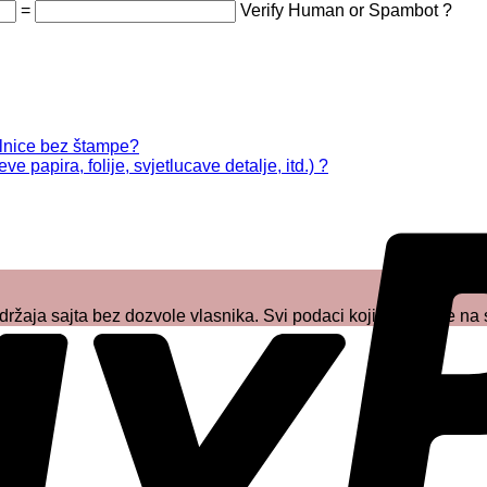
=
Verify Human or Spambot ?
alnice bez štampe?
e papira, folije, svjetlucave detalje, itd.) ?
žaja sajta bez dozvole vlasnika. Svi podaci koji se nalaze na 