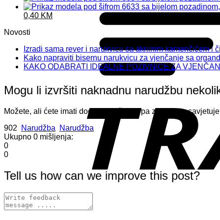
was:
is:
Original
Current
1,00 KM.
0,50 K
0,40
KM
price
price
Novosti
was:
is:
0,50 KM.
0,40 KM.
Izradi sama rever i narukvicu sa akrilnim kamenčićem i 
Kako napraviti bisernu narukvicu za vjenčanje sa organd
KAKO ODABRATI IDEALNE POZIVNICE ZA VJENČA
Mogu li izvršiti naknadnu narudžbu neko
Možete, ali ćete imati dodatne troškove pa zbog toga savjetu
902
Narudžba
Narudžba
Ukupno
0
mišljenja:
0
0
Tell us how can we improve this post?