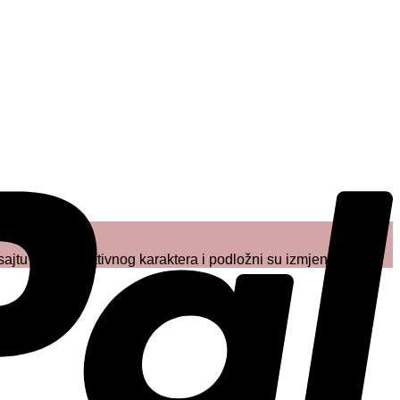
P
sajtu su informativnog karaktera i podložni su izmjenama.