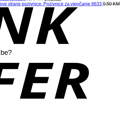
price
price
Pozivnice za vjenčanje 6633
0,50
KM
was:
is:
0,50 KM.
0,40 KM.
žbe?