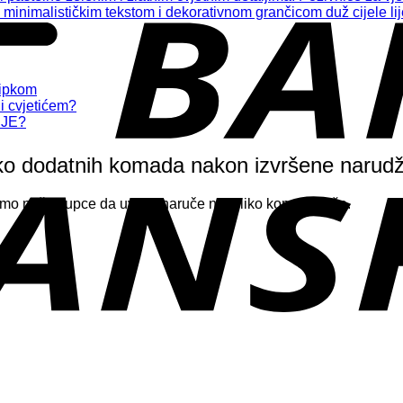
M.
čipkom
i cvjetićem?
NJE?
liko dodatnih komada nakon izvršene narud
jemo naše kupce da uvijek naruče nekoliko komada više.