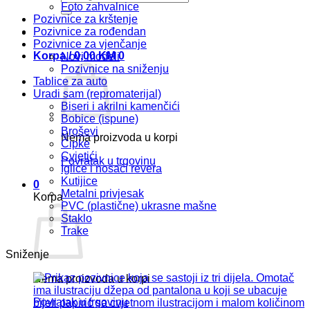
Foto zahvalnice
Pozivnice za krštenje
Pozivnice za rođendan
Pozivnice za vjenčanje
Korpa /
0,00
KM
0
Novi modeli
Pozivnice na sniženju
Tablice za auto
Uradi sam (repromaterijal)
Biseri i akrilni kamenčići
Bobice (ispune)
Broševi
Nema proizvoda u korpi
Čipke
Cvjetići
Povratak u trgovinu
Iglice i nosači revera
Kutijice
0
Metalni privjesak
Korpa
PVC (plastične) ukrasne mašne
Staklo
Trake
Sniženje
Nema proizvoda u korpi
Povratak u trgovinu