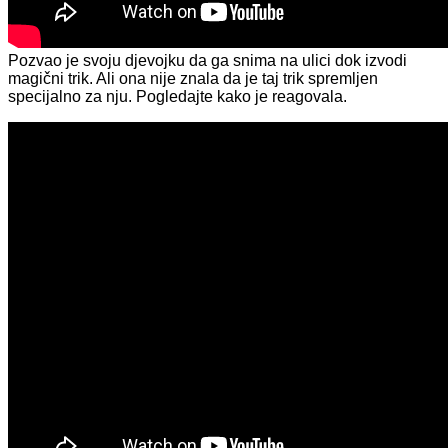
Pozvao je svoju djevojku da ga snima na ulici dok izvodi
magični trik. Ali ona nije znala da je taj trik spremljen
specijalno za nju. Pogledajte kako je reagovala.