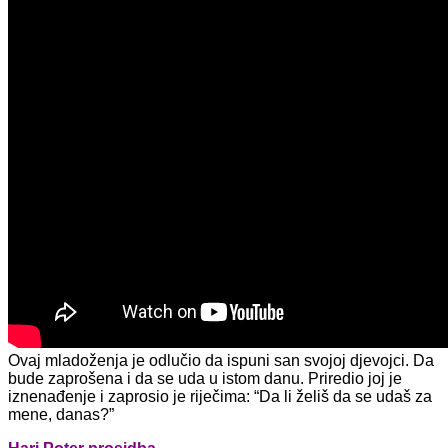
Ovaj mladoženja je odlučio da ispuni san svojoj djevojci. Da
bude zaprošena i da se uda u istom danu. Priredio joj je
iznenađenje i zaprosio je riječima: “Da li želiš da se udaš za
mene, danas?”