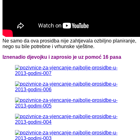
Ne samo da ova prosidba nije zahtjevala ozbiljno planiranje,
nego su bile potrebne i vrhunske vještine.
Iznenadio djevojku i zaprosio je uz pomoć 16 pasa