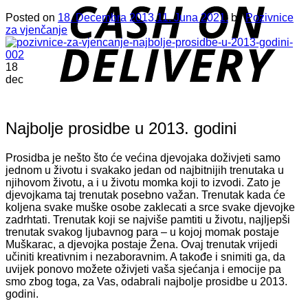
D
Posted on
18. Decembra 2013.
11. Juna 2021.
by
Pozivnice
za vjenčanje
18
dec
Najbolje prosidbe u 2013. godini
Prosidba je nešto što će većina djevojaka doživjeti samo
jednom u životu i svakako jedan od najbitnijih trenutaka u
njihovom životu, a i u životu momka koji to izvodi. Zato je
djevojkama taj trenutak posebno važan. Trenutak kada će
koljena svake muške osobe zaklecati a srce svake djevojke
zadrhtati. Trenutak koji se najviše pamtiti u životu, najljepši
trenutak svakog ljubavnog para – u kojoj momak postaje
Muškarac, a djevojka postaje Žena. Ovaj trenutak vrijedi
učiniti kreativnim i nezaboravnim. A takođe i snimiti ga, da
uvijek ponovo možete oživjeti vaša sjećanja i emocije pa
smo zbog toga, za Vas, odabrali najbolje prosidbe u 2013.
godini.