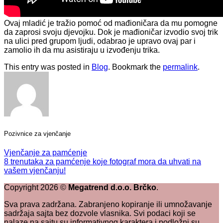
Ovaj mladić je tražio pomoć od mađioničara da mu pomogne
da zaprosi svoju djevojku. Dok je mađioničar izvodio svoj trik
na ulici pred grupom ljudi, odabrao je upravo ovaj par i
zamolio ih da mu asistiraju u izvođenju trika.
This entry was posted in
Blog
. Bookmark the
permalink
.
Pozivnice za vjenčanje
Vjenčanje za pamćenje
8 trenutaka za pamćenje koje fotograf mora da uhvati na
vašem vjenčanju!
Copyright
2026
©
Megatrend d.o.o. Brčko
.
Sva prava zadržana. Zabranjeno kopiranje ili umnožavanje
sadržaja sajta bez dozvole vlasnika. Svi podaci koji se
nalaze na sajtu su informativnog karaktera i podložni su