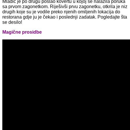
Mladić je po drugu poslao kovertu u kojoj se nalazila poruka
sa prvom zagonetkom. Riješivši prvu zagonetku, otkrila je niz
drugih koje su je vodile preko njenih omiljenih lokacija do
restorana gdje ju je čekao i poslednji zadatak. Pogledajte šta
se desilo!
Magične prosidbe